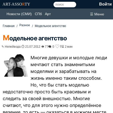
ART-ASSO
R
TY
Войти
Новости (СМИ)
СПб
Арт
☰ Меню
Разное
Главная
Модельное агентство
М
одельное агентство
♡
0
✎ Непейвода ⏱ 21.07.2012 👁 77
🗨 0
⏳ 2 мин
Многие девушки и молодые люди
мечтают стать знаменитыми
моделями и зарабатывать на
жизнь именно таким способом.
Но, что бы стать моделью
недостаточно просто быть красивым и
следить за своей внешностью. Многие
считают, что для этого нужно определённое
везение, то есть — оказаться в нужном месте