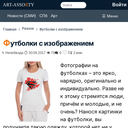
ART-ASSO
R
TY
Войти
Новости (СМИ)
СПб
Арт
☰ Меню
Разное
Главная
Футболки с изображением
Ф
утболки с изображением
♡
0
✎ Непейвода ⏱ 30.09.2017 👁 75
🗨 0
⏳ 2 мин
Фотографии на
футболках – это ярко,
нарядно, оригинально и
индивидуально. Разве не
к этому стремятся люди,
причём и молодые, и не
очень? Нанося картинки
на футболки, вы
получаете такую одежду, которой нет ни у