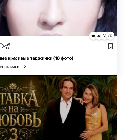
❤️
🔥
😮
👏
ые красивые таджички (18 фото)
ментариев:
12