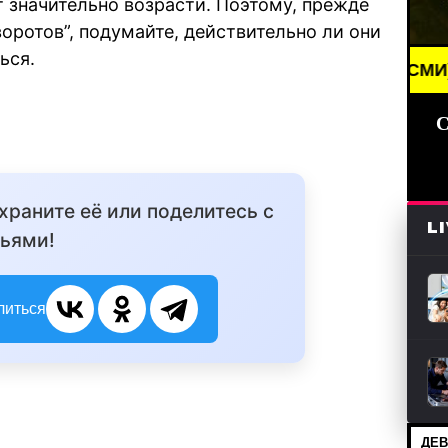
т значительно возрасти. Поэтому, прежде
оротов”, подумайте, действительно ли они
ься.
BREAKING NEWS /// НОВОСТИ (СМИ) /// СВЕЖИЕ 
С
охраните её или поделитесь с
L
ьями!
литься
ДЕВ