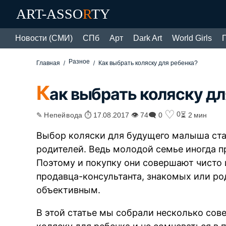
ART-ASSO
R
TY
Новости (СМИ)
СПб
Арт
Dark Art
World Girls
Разное
Главная
Как выбрать коляску для ребенка?
К
ак выбрать коляску дл
♡
0
✎ Непейвода ⏱ 17.08.2017 👁 74
🗨 0
⏳ 2 мин
Выбор коляски для будущего малыша ста
родителей. Ведь молодой семье иногда пр
Поэтому и покупку они совершают чисто 
продавца-консультанта, знакомых или ро
объективным.
В этой статье мы собрали несколько сове