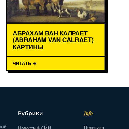
АБРАХАМ ВАН КАЛРАЕТ
(ABRAHAM VAN CALRAET)
КАРТИНЫ
ЧИТАТЬ ➔
Info
Рубрики
ный
Политика
Новости & СМИ