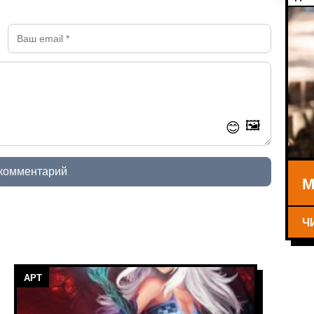
🖼️
😊
 комментарий
М
Ч
АРТ