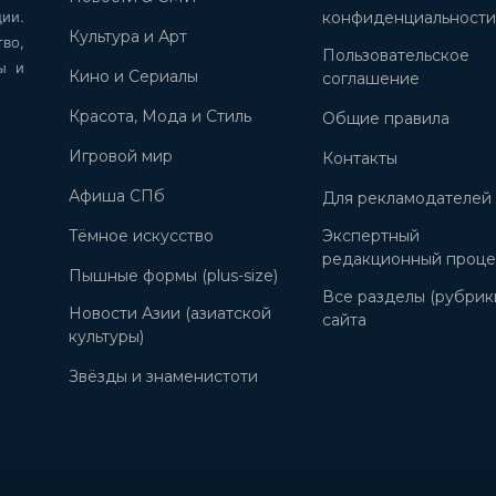
ии.
конфиденциальност
Культура и Арт
во,
Пользовательское
ы и
Кино и Сериалы
соглашение
Красота, Мода и Стиль
Общие правила
Игровой мир
Контакты
Афиша СПб
Для рекламодателей
Тёмное искусство
Экспертный
редакционный проце
Пышные формы (plus-size)
Все разделы (рубрик
Новости Азии (азиатской
сайта
культуры)
Звёзды и знаменистоти