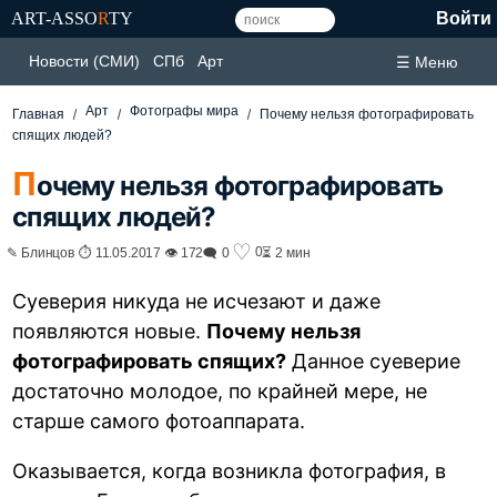
ART-ASSO
R
TY
Войти
Новости (СМИ)
СПб
Арт
☰ Меню
Арт
Фотографы мира
Главная
Почему нельзя фотографировать
спящих людей?
П
очему нельзя фотографировать
спящих людей?
♡
0
✎ Блинцов ⏱ 11.05.2017 👁 172
🗨 0
⏳ 2 мин
Суеверия никуда не исчезают и даже
появляются новые.
Почему нельзя
фотографировать спящих?
Данное суеверие
достаточно молодое, по крайней мере, не
старше самого фотоаппарата.
Оказывается, когда возникла фотография, в