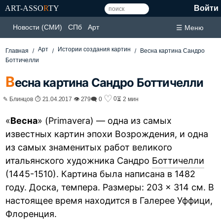
ART-ASSO
R
TY
Войти
Новости (СМИ)
СПб
Арт
☰ Меню
Арт
Истории создания картин
Главная
Весна картина Сандро
Боттичелли
В
есна картина Сандро Боттичелли
♡
0
✎ Блинцов ⏱ 21.04.2017 👁 279
🗨 0
⏳ 2 мин
«
Весна
» (Primavera) — одна из самых
известных картин эпохи Возрождения, и одна
из самых знаменитых работ великого
итальянского художника Сандро
Боттичелли
(1445-1510). Картина была написана в 1482
году. Доска, темпера. Размеры: 203 × 314 см. В
настоящее время находится в Галерее Уффици,
Флоренция.