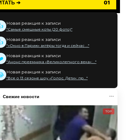
ИТАТЬ ➔
01
Новая реакция к записи
👍
"Самые смешные коты (20 фото)"
Новая реакция к записи
👍
"«Окно в Париж» актёры тогда и сейчас ..."
Новая реакция к записи
❤️
"Анонс преемника «Великолепного века»:..."
Новая реакция к записи
😂
"Все о 13 сезоне шоу «Голос. Дети»: пр..."
Свежие новости
TOP