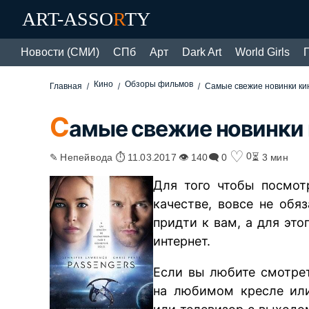
ART-ASSO
R
TY
Новости (СМИ)
СПб
Арт
Dark Art
World Girls
Кино
Обзоры фильмов
Главная
Самые свежие новинки кин
С
амые свежие новинки 
♡
0
✎ Непейвода ⏱ 11.03.2017 👁 140
🗨 0
⏳ 3 мин
Для того чтобы посмот
качестве, вовсе не обя
придти к вам, а для это
интернет.
Если вы любите смотре
на любимом кресле или