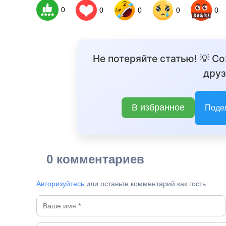
0
0
0
0
0
Не потеряйте статью! 💡 С
друз
В избранное
Поде
0 комментариев
Авторизуйтесь
или оставьте комментарий как гость