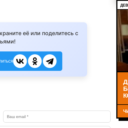
ДЕВ
охраните её или поделитесь с
ьями!
литься
Д
Б
К
Ч