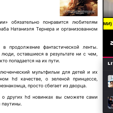
ии» обязательно понравится любителям
REAKING NEWS /// НОВОСТИ (СМИ) /// СВЕЖИЕ НО
раба Натаниэля Тернера и организованном
а в продолжение фантастической ленты.
 люди, оставшиеся в результате ни с чем,
то попадается на их пути.
L
ключенческий мультфильм для детей и их
ном hd качестве, о зеленой принцессе,
незнакомца, просто сбегает из дворца.
А о других hd новинках вы сможете сами
 паутины.