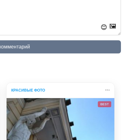
🖼️
😊
 комментарий
КРАСИВЫЕ ФОТО
BEST