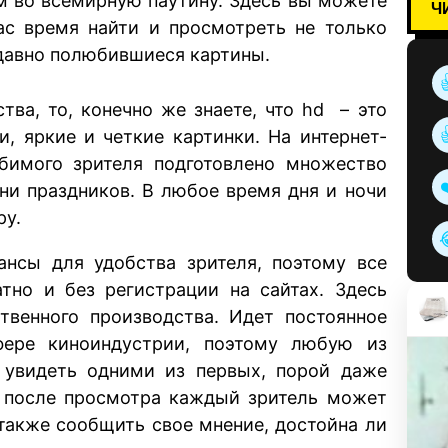
м во всемирную паутину. Здесь вы можете
Ч
ас время найти и просмотреть не только
-давно полюбившиеся картины.
тва, то, конечно же знаете, что hd – это
, яркие и четкие картинки. На интернет-
бимого зрителя подготовлено множество
 ни праздников. В любое время дня и ночи
ру.
ансы для удобства зрителя, поэтому все
тно и без регистрации на сайтах. Здесь
твенного производства. Идет постоянное
фере киноиндустрии, поэтому любую из
т увидеть одними из первых, порой даже
о, после просмотра каждый зритель может
 также сообщить свое мнение, достойна ли