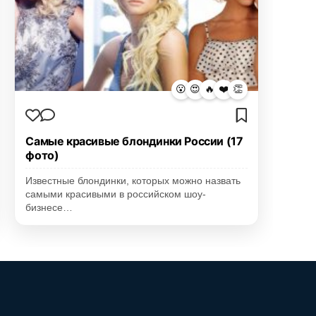
😮
😍
🔥
❤️
👏
Самые красивые блондинки России (17
фото)
Известные блондинки, которых можно назвать
самыми красивыми в российском шоу-
бизнесе…