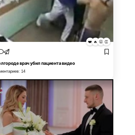
❤️
🔥
😮
👏
елгороде врач убил пациента видео
ментариев:
14