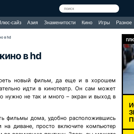
Плюс-сайз
Азия
Знаменитости
Кино
Игры
Разное
о в hd
ПЛЮ
кино в hd
реть новый фильм, да еще и в хорошем
зательно идти в кинотеатр. Он сам может
го нужно не так и много – экран и выход в
И
З
П
ть фильмы дома, удобно расположившись
 на диване, просто включите компьютер