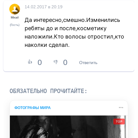
14.02.2017 в 20:19
Mixail
Да интересно,смешно.Изменились
(Гость)
ребяты до и после,косметику
наложили.Кто волосы отростил,кто
наколки сделал.
0
0
👍
👎
Ответить
ОБЯЗАТЕЛЬНО ПРОЧИТАЙТЕ:
ФОТОГРАФЫ МИРА
TOP