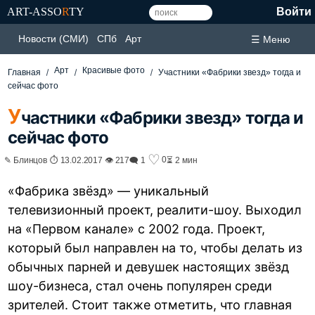
ART-ASSO
R
TY
Войти
Новости (СМИ)
СПб
Арт
☰ Меню
Арт
Красивые фото
Главная
Участники «Фабрики звезд» тогда и
сейчас фото
У
частники «Фабрики звезд» тогда и
сейчас фото
♡
0
✎ Блинцов ⏱ 13.02.2017 👁 217
🗨 1
⏳ 2 мин
«Фабрика звёзд» — уникальный
телевизионный проект, реалити-шоу. Выходил
на «Первом канале» с 2002 года. Проект,
который был направлен на то, чтобы делать из
обычных парней и девушек настоящих звёзд
шоу-бизнеса, стал очень популярен среди
зрителей. Стоит также отметить, что главная