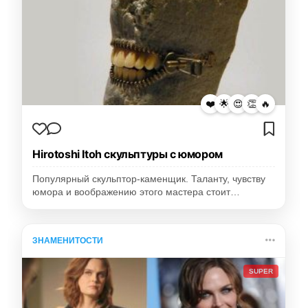
❤️
🌟
😍
👏
🔥
Hirotoshi Itoh скульптуры с юмором
Популярный скульптор-каменщик. Таланту, чувству
юмора и воображению этого мастера стоит…
ЗНАМЕНИТОСТИ
SUPER