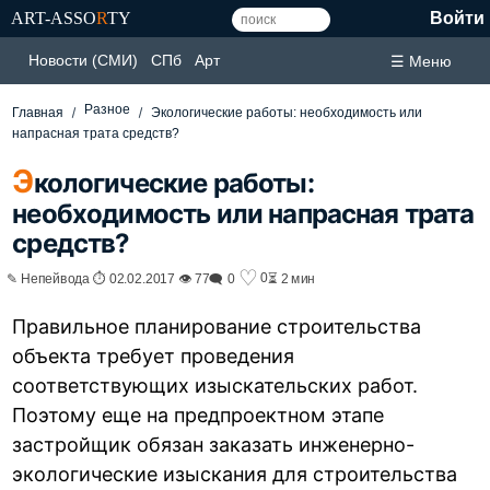
ART-ASSO
R
TY
Войти
Новости (СМИ)
СПб
Арт
☰ Меню
Разное
Главная
Экологические работы: необходимость или
напрасная трата средств?
Э
кологические работы:
необходимость или напрасная трата
средств?
♡
0
✎ Непейвода ⏱ 02.02.2017 👁 77
🗨 0
⏳ 2 мин
Правильное планирование строительства
объекта требует проведения
соответствующих изыскательских работ.
Поэтому еще на предпроектном этапе
застройщик обязан заказать инженерно-
экологические изыскания для строительства