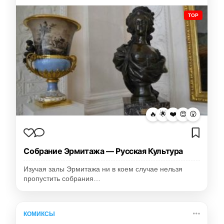
TOP
🔥
🌟
❤️
😍
😮
Собрание Эрмитажа — Русская Культура
Изучая залы Эрмитажа ни в коем случае нельзя
пропустить собрания…
КОМИКСЫ