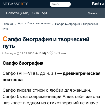
ART-ASSO
R
TY
Войти
Новости (СМИ)
СПб
Арт
☰ Меню
Арт
Писатели и книги
Главная
Сапфо биография и творческий
путь
С
апфо биография и творческий
путь
♡
0
✎ Блинцов ⏱ 12.12.2016 👁 161
🗨 0
⏳ 3 мин
Сапфо биография
Сапфо (VII—VI вв. до н. э.) —
древнегреческая
поэтесса
.
Сапфо писала стихи о любви для женщин.
Сапфо была современницей Алке, себя же она
называет в одном из стихотворений не иначе