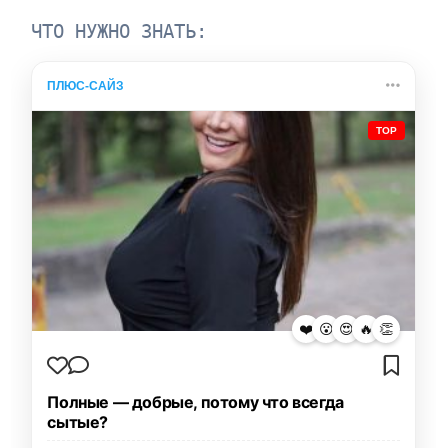
ЧТО НУЖНО ЗНАТЬ:
ПЛЮС-САЙЗ
TOP
❤️
😮
😍
🔥
👏
Полные — добрые, потому что всегда
сытые?