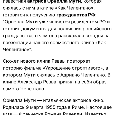
известная
актриса Орнелла Мути
, которая
снялась с ним в клипе «Как Челентано»,
готовится к получению
гражданства РФ
:
Орнелла Мути уже является резидентом РФ и
готовит документы для получения российского
гражданства, о чем она рассказала сегодня на
презентации нашего совместного клипа «Как
Челентано»
.
Сюжет нового клипа Реввы повторяет
историю фильма «Укрощение строптивого», в
котором Мути снялась с Адриано Челентано. В
клипе Александр Ревва принял на себя образ
самого Челентано.
Орнелла Мути — итальянская актриса кино.
Родилась 9 марта 1955 года в Риме. Настоящее
имя — Франческа Романа Ривелли. Известно,