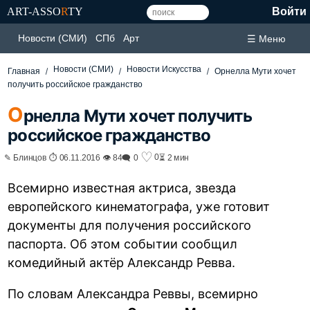
ART-ASSO
R
TY
Войти
Новости (СМИ)
СПб
Арт
☰ Меню
Новости (СМИ)
Новости Искусства
Главная
Орнелла Мути хочет
получить российское гражданство
О
рнелла Мути хочет получить
российское гражданство
♡
0
✎ Блинцов ⏱ 06.11.2016 👁 84
🗨 0
⏳ 2 мин
Всемирно известная актриса, звезда
европейского кинематографа, уже готовит
документы для получения российского
паспорта. Об этом событии сообщил
комедийный актёр Александр Ревва.
По словам Александра Реввы, всемирно