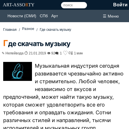
ART-ASSO
R
TY
Войти
Новости (СМИ)
СПб
Арт
☰ Меню
Разное
Главная
Где скачать музыку
Г
де скачать музыку
♡
0
✎ Непейвода ⏱ 21.01.2019 👁 92
🗨 1
⏳ 1 мин
Музыкальная индустрия сегодня
развивается чрезвычайно активно
и стремительно. Любой человек,
независимо от вкусов и
предпочтений, может найти такую музыку,
которая сможет удовлетворить все его
требования и оправдать ожидания. Сотни
различных стилей и направлений, тысячи
исполнителей и музыкальных групп.