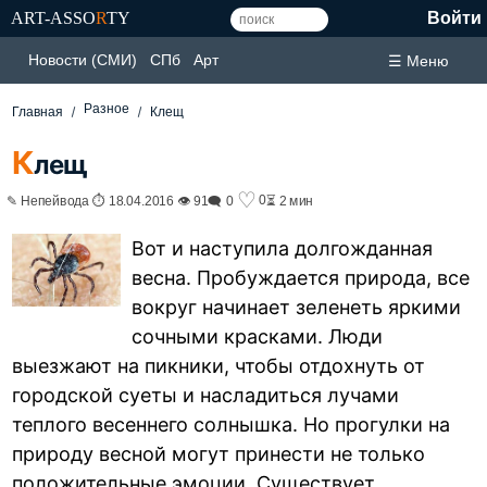
ART-ASSO
R
TY
Войти
Новости (СМИ)
СПб
Арт
☰ Меню
Разное
Главная
Клещ
К
лещ
♡
0
✎ Непейвода ⏱ 18.04.2016 👁 91
🗨 0
⏳ 2 мин
Вот и наступила долгожданная
весна. Пробуждается природа, все
вокруг начинает зеленеть яркими
сочными красками. Люди
выезжают на пикники, чтобы отдохнуть от
городской суеты и насладиться лучами
теплого весеннего солнышка. Но прогулки на
природу весной могут принести не только
положительные эмоции. Существует