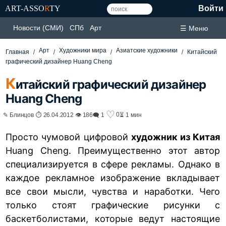
ART-ASSO
R
TY
Войти
Новости (СМИ)
СПб
Арт
☰ Меню
Арт
Художники мира
Азиатские художники
Главная
Китайский
графический дизайнер Huang Cheng
К
итайский графический дизайнер
Huang Cheng
♡
0
✎ Блинцов ⏱ 26.04.2012 👁 186
🗨 1
⏳ 1 мин
Просто чумовой цифровой
художник из Китая
Huang Cheng. Преимущественно этот автор
специализируется в сфере рекламы. Однако в
каждое рекламное изображение вкладывает
все свои мысли, чувства и наработки. Чего
только стоят графические рисунки с
баскетболистами
, которые ведут настоящие