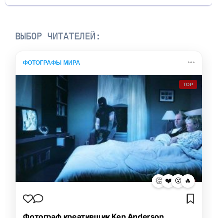
ВЫБОР ЧИТАТЕЛЕЙ:
ФОТОГРАФЫ МИРА
TOP
👏
❤️
😮
🔥
Фотограф креативщик Ken Anderson