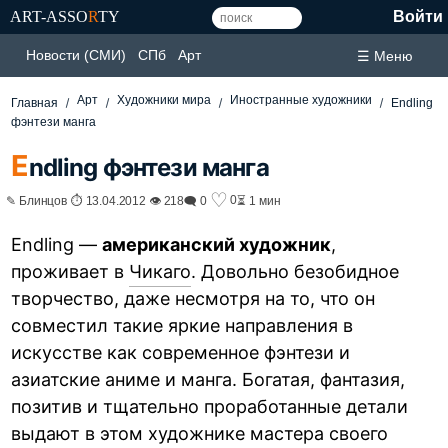
ART-ASSO
R
TY
Войти
Новости (СМИ)
СПб
Арт
☰ Меню
Арт
Художники мира
Иностранные художники
Главная
Endling
фэнтези манга
E
ndling фэнтези манга
♡
0
✎ Блинцов ⏱ 13.04.2012 👁 218
🗨 0
⏳ 1 мин
Endling —
американский художник
,
проживает в
Чикаго
. Довольно безобидное
творчество, даже несмотря на то, что он
совместил такие яркие направления в
искусстве как современное фэнтези и
азиатские аниме и манга. Богатая, фантазия,
позитив и тщательно проработанные детали
выдают в этом художнике мастера своего