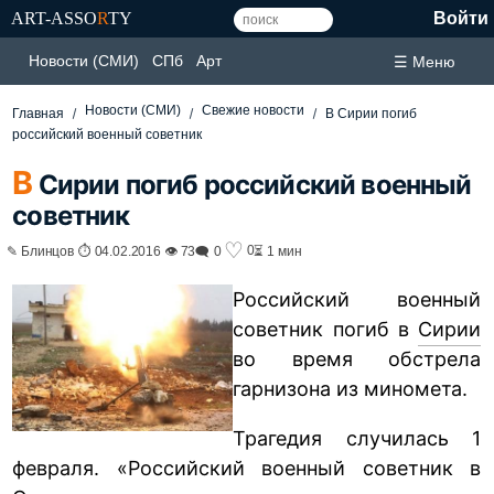
ART-ASSO
R
TY
Войти
Новости (СМИ)
СПб
Арт
☰ Меню
Новости (СМИ)
Свежие новости
Главная
В Сирии погиб
российский военный советник
В
Сирии погиб российский военный
советник
♡
0
✎ Блинцов ⏱ 04.02.2016 👁 73
🗨 0
⏳ 1 мин
Российский военный
советник погиб в
Сирии
во время обстрела
гарнизона из миномета.
Трагедия случилась 1
февраля. «Российский военный советник в