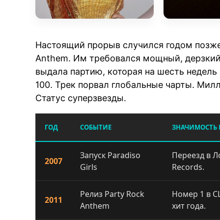
Настоящий прорыв случился годом позже
Anthem. Им требовался мощный, дерзкий
выдала партию, которая на шесть недель 
100. Трек порвал глобальные чарты. Ми
Статус суперзвезды.
ГОД
СОБЫТИЕ
ЗНАЧИМОСТЬ
Запуск Paradiso
Переезд в Ло
2007
Girls
Records.
Релиз Party Rock
Номер 1 в 
2011
Anthem
хит года.