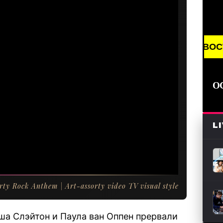
BREAKING NEWS /// НОВОСТИ (СМИ) /// 
О
L
ty Rock Anthem | Art-assorty video TV visual style
ша Слэйтон и Паула ван Оппен прервали