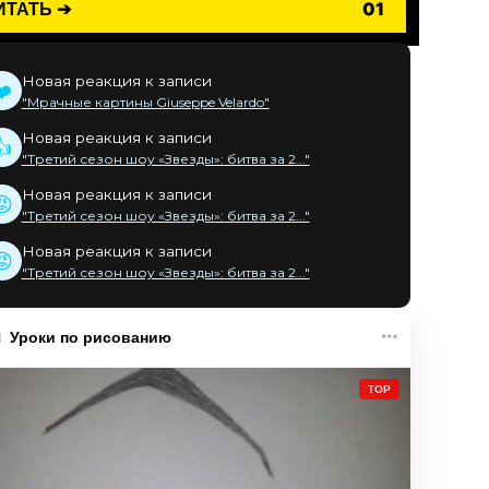
ИТАТЬ ➔
01
Новая реакция к записи
❤️
"Мрачные картины Giuseppe Velardo"
Новая реакция к записи
👍
"Третий сезон шоу «Звезды»: битва за 2..."
Новая реакция к записи
😡
"Третий сезон шоу «Звезды»: битва за 2..."
Новая реакция к записи
😡
"Третий сезон шоу «Звезды»: битва за 2..."
Уроки по рисованию
TOP