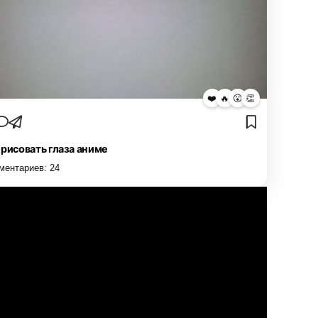
❤️
🔥
😮
👏
 рисовать глаза аниме
ментариев:
24