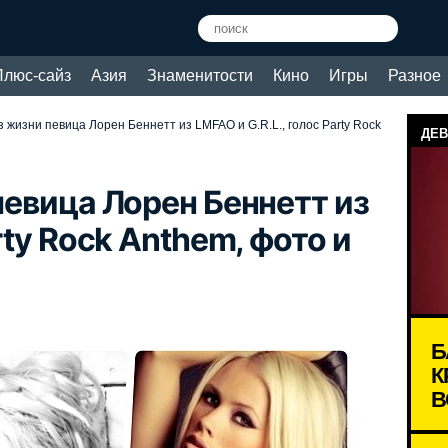
Плюс-сайз
Азия
Знаменитости
Кино
Игры
Разное
з жизни певица Лорен Беннетт из LMFAO и G.R.L., голос Party Rock
ДЕВ
певица Лорен Беннетт из
rty Rock Anthem, фото и
Б
К
В