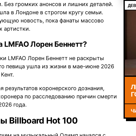
. Без громких анонсов и лишних деталей.
ДЕВ
ла в Лондоне в строгом кругу семьи.
ующую новость, пока фанаты массово
х артистки.
ка LMFAO Лорен Беннетт?
ки LMFAO Лорен Беннетт не раскрыты
то певица ушла из жизни в мае-июне 2026
Кент.
Л
я результатов коронерского дознания,
Г
 коронера по расследованию причин смерти
2026 года.
Ч
ы Billboard Hot 100
епхем на музыкальный Олимп начался с