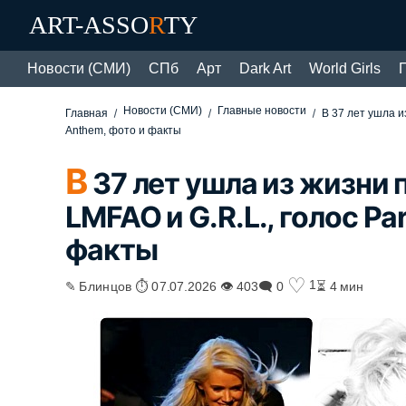
ART-ASSO
R
TY
Новости (СМИ)
СПб
Арт
Dark Art
World Girls
Новости (СМИ)
Главные новости
Главная
В 37 лет ушла и
Anthem, фото и факты
В
37 лет ушла из жизни 
LMFAO и G.R.L., голос Pa
факты
♡
1
✎ Блинцов ⏱ 07.07.2026 👁 403
🗨 0
⏳ 4 мин