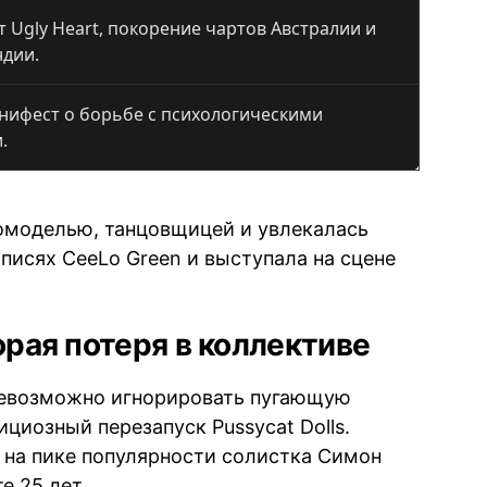
 Ugly Heart, покорение чартов Австралии и
ндии.
нифест о борьбе с психологическими
.
омоделью, танцовщицей и увлекалась
писях CeeLo Green и выступала на сцене
орая потеря в коллективе
 невозможно игнорировать пугающую
циозный перезапуск Pussycat Dolls.
 на пике популярности солистка Симон
е 25 лет.