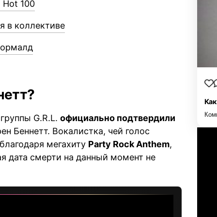
d Hot 100
ря в коллективе
Вормалд
нетт?
Как
Ком
группы G.R.L.
официально подтвердили
ен Беннетт. Вокалистка, чей голос
 благодаря мегахиту
Party Rock Anthem
,
ая дата смерти на данный момент не