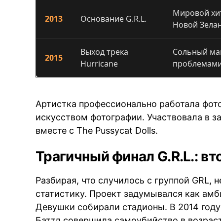
Мировой хит
2013
Основание G.R.L.
Новой Зела
Выход трека
Сольный ма
2015
Hurricane
проблемами
Артистка профессионально работала фот
искусством фотографии. Участвовала в за
вместе с The Pussycat Dolls.
Трагичный финал G.R.L.: вт
Разбирая, что случилось с группой GRL,
статистику. Проект задумывался как амби
Девушки собирали стадионы. В 2014 году
Баттл совершила самоубийство в возраст