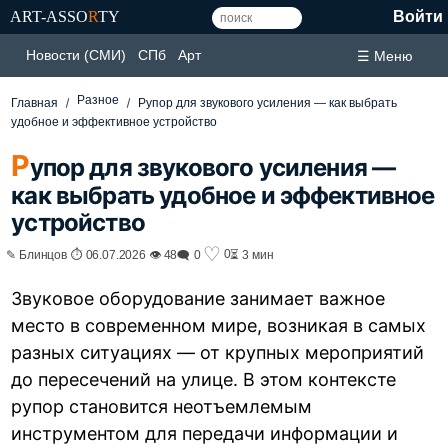
ART-ASSO
R
TY
Войти
Новости (СМИ)
СПб
Арт
☰ Меню
Разное
Главная
Рупор для звукового усиления — как выбрать
удобное и эффективное устройство
Р
упор для звукового усиления —
как выбрать удобное и эффективное
устройство
♡
0
✎ Блинцов ⏱ 06.07.2026 👁 48
🗨 0
⏳ 3 мин
Звуковое оборудование занимает важное
место в современном мире, возникая в самых
разных ситуациях — от крупных мероприятий
до пересечений на улице. В этом контексте
рупор становится неотъемлемым
инструментом для передачи информации и