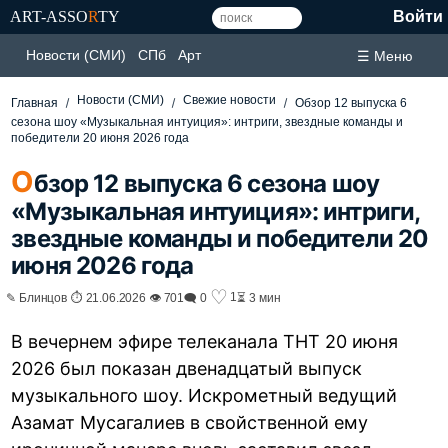
ART-ASSO
R
TY
Войти
Новости (СМИ)
СПб
Арт
☰ Меню
Новости (СМИ)
Свежие новости
Главная
Обзор 12 выпуска 6
сезона шоу «Музыкальная интуиция»: интриги, звездные команды и
победители 20 июня 2026 года
О
бзор 12 выпуска 6 сезона шоу
«Музыкальная интуиция»: интриги,
звездные команды и победители 20
июня 2026 года
♡
1
✎ Блинцов ⏱ 21.06.2026 👁 701
🗨 0
⏳ 3 мин
В вечернем эфире телеканала ТНТ 20 июня
2026 был показан двенадцатый выпуск
музыкального шоу. Искрометный ведущий
Азамат Мусагалиев в свойственной ему