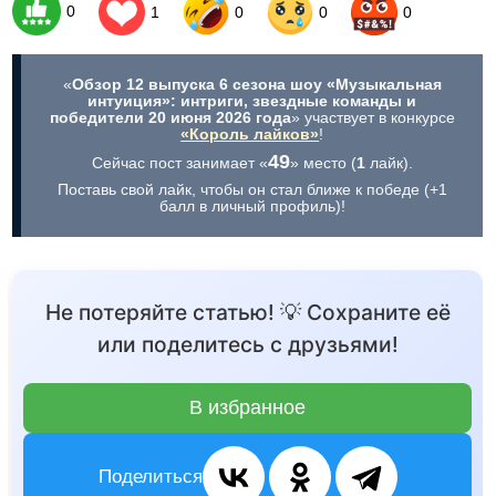
0
1
0
0
0
«
Обзор 12 выпуска 6 сезона шоу «Музыкальная
интуиция»: интриги, звездные команды и
победители 20 июня 2026 года
» участвует в конкурсе
«Король лайков»
!
49
Сейчас пост занимает «
» место (
1
лайк).
Поставь свой лайк, чтобы он стал ближе к победе (+1
балл в личный профиль)!
Не потеряйте статью! 💡 Сохраните её
или поделитесь с друзьями!
В избранное
Поделиться