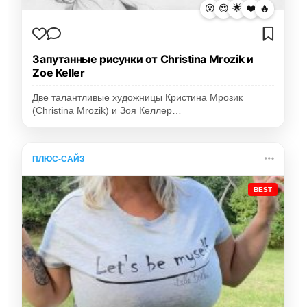
😮
😍
🌟
❤️
🔥
Запутанные рисунки от Christina Mrozik и
Zoe Keller
Две талантливые художницы Кристина Мрозик
(Christina Mrozik) и Зоя Келлер…
ПЛЮС-САЙЗ
BEST