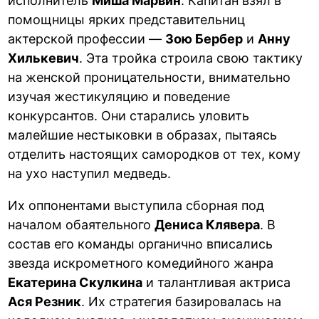
исполнитель
Миша Марвин
. Капитан взял в
помощницы ярких представительниц
актерской профессии —
Зою Бербер
и
Анну
Хилькевич
. Эта тройка строила свою тактику
на женской проницательности, внимательно
изучая жестикуляцию и поведение
конкурсантов. Они старались уловить
малейшие нестыковки в образах, пытаясь
отделить настоящих самородков от тех, кому
на ухо наступил медведь.
Их оппонентами выступила сборная под
началом обаятельного
Дениса Клявера
. В
состав его команды органично вписались
звезда искрометного комедийного жанра
Екатерина Скулкина
и талантливая актриса
Ася Резник
. Их стратегия базировалась на