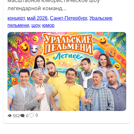
масштабное юмористическое шоу
легендарной команд...
концерт
,
май 2026
,
Санкт-Петербург
,
Уральские
пельмени
,
шоу
,
юмор
♡
0
👁 552
🗨 0