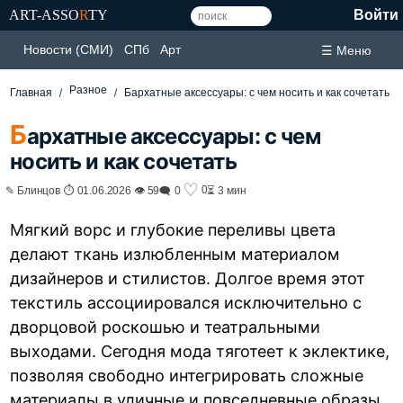
ART-ASSO
R
TY
Войти
Новости (СМИ)
СПб
Арт
☰ Меню
Разное
Главная
Бархатные аксессуары: с чем носить и как сочетать
Б
архатные аксессуары: с чем
носить и как сочетать
♡
0
✎ Блинцов ⏱ 01.06.2026 👁 59
🗨 0
⏳ 3 мин
Мягкий ворс и глубокие переливы цвета
делают ткань излюбленным материалом
дизайнеров и стилистов. Долгое время этот
текстиль ассоциировался исключительно с
дворцовой роскошью и театральными
выходами. Сегодня мода тяготеет к эклектике,
позволяя свободно интегрировать сложные
материалы в уличные и повседневные образы.