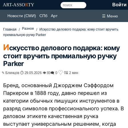
ART-ASSO
R
TY
Войти
Новости (СМИ)
СПб
Арт
☰ Меню
Разное
Главная
Искусство делового подарка: кому стоит вручить
премиальную ручку Parker
И
скусство делового подарка: кому
стоит вручить премиальную ручку
Parker
♡
0
✎ Блинцов ⏱ 29.05.2026 👁 93
🗨 0
⏳ 2 мин
Бренд, основанный Джорджем Сэффордом
Паркером в 1888 году, давно перешел из
категории обычных пишущих инструментов в
разряд символов профессионального успеха. В
деловом этикете качественная ручка
выступает универсальным решением, когда