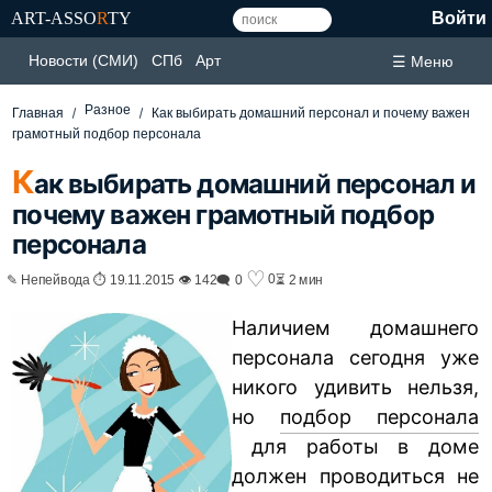
ART-ASSO
R
TY
Войти
Новости (СМИ)
СПб
Арт
☰ Меню
Разное
Главная
Как выбирать домашний персонал и почему важен
грамотный подбор персонала
К
ак выбирать домашний персонал и
почему важен грамотный подбор
персонала
♡
0
✎ Непейвода ⏱ 19.11.2015 👁 142
🗨 0
⏳ 2 мин
Наличием домашнего
персонала сегодня уже
никого удивить нельзя,
но
подбор персонала
для работы в доме
должен проводиться не