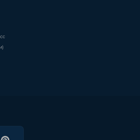
сс
и)