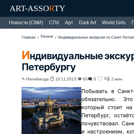
ART-ASSO
R
TY
Новости (СМИ)
СПб
Арт
Dark Art
World Girls
Разное
Главная
Индивидуальные экскурсии по Санкт-Петер
И
ндивидуальные экскур
Петербургу
♡
0
✎ Непейвода ⏱ 10.11.2015 👁 65
🗨 0
⏳ 2 мин
Побывать в Санкт
обязательно. Эт
который стоит на
Петербург, остаё
почувствовал. Сан
и настроением, ко