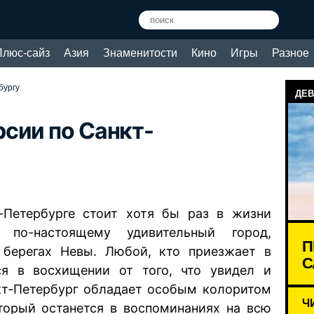
Плюс-сайз
Азия
Знаменитости
Кино
Игры
Разное
бургу
ДЕВ
сии по Санкт-
-Петербурге стоит хотя бы раз в жизни
о по-настоящему удивительный город,
П
 берегах Невы. Любой, кто приезжает в
С
тся в восхищении от того, что увидел и
кт-Петербург обладает особым колоритом
Ч
торый останется в воспоминаниях на всю