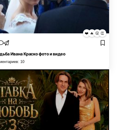
❤️
🔥
😮
👏
дьба Ивана Краско фото и видео
ментариев:
10