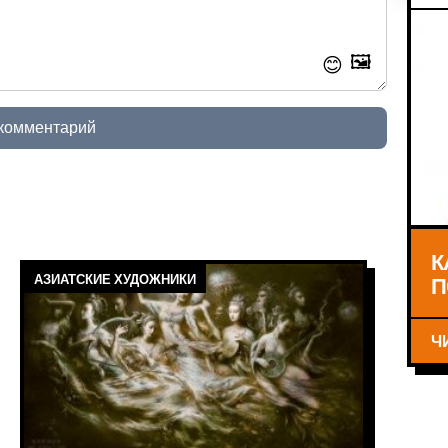
🖼️
😊
 комментарий
К
АЗИАТСКИЕ ХУДОЖНИКИ
П
Ч