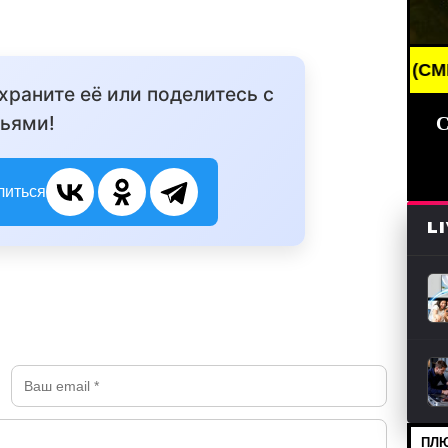
BREAKING NEWS /// НОВОСТИ (СМИ) /// СВЕЖИ
охраните её или поделитесь с
ьями!
С
литься
L
ПЛЮ