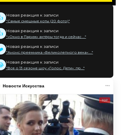
Новая реакция к записи
👍
"Самые смешные коты (20 фото)"
Новая реакция к записи
👍
"«Окно в Париж» актёры тогда и сейчас ..."
Новая реакция к записи
❤️
"Анонс преемника «Великолепного века»:..."
Новая реакция к записи
😂
"Все о 13 сезоне шоу «Голос. Дети»: пр..."
Новости Искусства
TOP