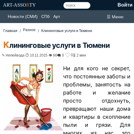
ART-ASSO
R
TY
Войти
Новости (СМИ)
СПб
Арт
☰ Меню
Разное
Главная
Клининговые услуги в Тюмени
К
лининговые услуги в Тюмени
♡
0
✎ Непейвода ⏱ 10.11.2015 👁 66
🗨 0
⏳ 2 мин
Ни для кого не секрет,
что постоянные заботы и
проблемы, занятость на
работе и желание
просто отдохнуть,
превращают наши дома
и квартиры в скопление
пыли и грязи. Для
многих из нас это