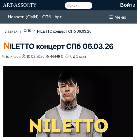
ART-ASSO
R
TY
Войти
Новости (СМИ)
СПб
Арт
☰ Меню
СПб
Главная
NILETTO концерт СПб 06.03.26
N
ILETTO концерт СПб 06.03.26
♡
0
✎ Блинцов ⏱ 10.02.2026 👁 444
🗨 0
⏳ 1 мин