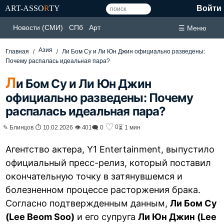
ART-ASSO
R
TY
Войти
Новости (СМИ)
СПб
Арт
☰ Меню
Азия
Главная
Ли Бом Су и Ли Юн Джин официально разведены:
Почему распалась идеальная пара?
Л
и Бом Су и Ли Юн Джин
официально разведены: Почему
распалась идеальная пара?
♡
0
✎ Блинцов ⏱ 10.02.2026 👁 401
🗨 0
⏳ 1 мин
Агентство актера, Y1 Entertainment, выпустило
официальный пресс-релиз, который поставил
окончательную точку в затянувшемся и
болезненном процессе расторжения брака.
Согласно подтвержденным данным,
Ли Бом Су
(Lee Beom Soo)
и его супруга
Ли Юн Джин (Lee