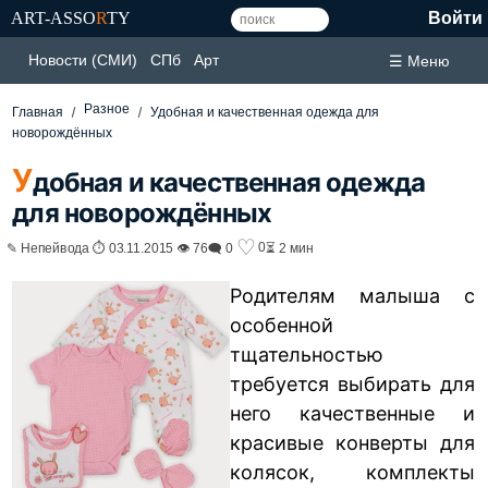
ART-ASSO
R
TY
Войти
Новости (СМИ)
СПб
Арт
☰ Меню
Разное
Главная
Удобная и качественная одежда для
новорождённых
У
добная и качественная одежда
для новорождённых
♡
0
✎ Непейвода ⏱ 03.11.2015 👁 76
🗨 0
⏳ 2 мин
Родителям малыша с
особенной
тщательностью
требуется выбирать для
него качественные и
красивые конверты для
колясок, комплекты