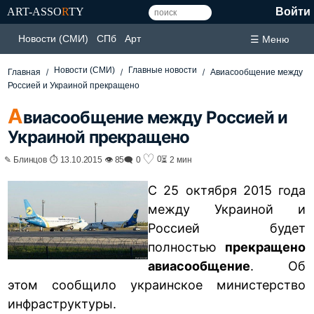
ART-ASSO
R
TY
Войти
Новости (СМИ)
СПб
Арт
☰ Меню
Новости (СМИ)
Главные новости
Главная
Авиасообщение между
Россией и Украиной прекращено
А
виасообщение между Россией и
Украиной прекращено
♡
0
✎ Блинцов ⏱ 13.10.2015 👁 85
🗨 0
⏳ 2 мин
С 25 октября 2015 года
между Украиной и
Россией будет
полностью
прекращено
авиасообщение
. Об
этом сообщило украинское министерство
инфраструктуры.