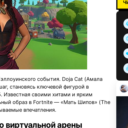
Ч
эллоуинского события. Doja Cat (Амала
аг, становясь ключевой фигурой в
. Известная своими хитами и ярким
ьный образ в Fortnite — «Мать Шипов» (The
бываемые впечатления.
о виртуальной арены