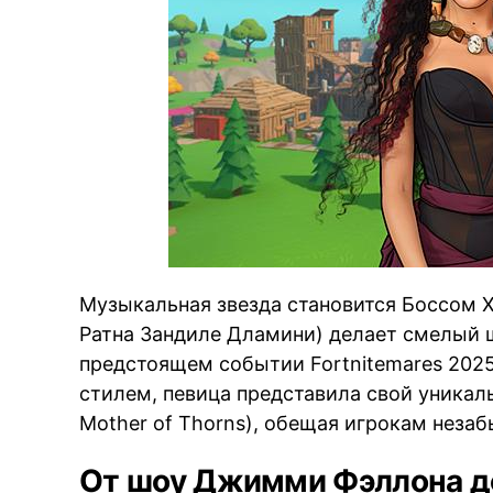
Музыкальная звезда становится Боссом Х
Ратна Зандиле Дламини) делает смелый ш
предстоящем событии Fortnitemares 2025
стилем, певица представила свой уникал
Mother of Thorns), обещая игрокам неза
От шоу Джимми Фэллона д