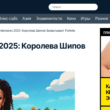
Плюс-сайз
Азия
Знаменитости
Кино
Игры
Разное
tnitemares 2025: Королева Шипов Захватывает Fortnite
ПЛЮ
s 2025: Королева Шипов
К
К
Э