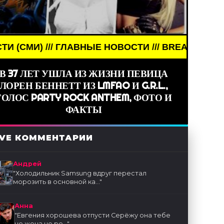
 ГЛАВНЫЕ НОВОСТИ /// BREAKING NEWS /// НОВОС
В 37 ЛЕТ УШЛА ИЗ ЖИЗНИ ПЕВИЦА
ЛОРЕН БЕННЕТТ ИЗ LMFAO И G.R.L.,
ГОЛОС PARTY ROCK ANTHEM, ФОТО И
ФАКТЫ
IVE КОММЕНТАРИИ
Андрей
"
Холодильник Samsung вдруг перестал
морозить в основной ка...
"
Анна
"
Евгения хорошева отпусти Серёжу она тебе
не жена не ре...
"