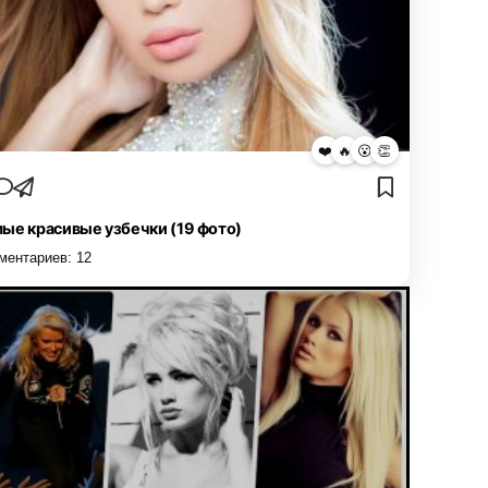
❤️
🔥
😮
👏
ые красивые узбечки (19 фото)
ментариев:
12