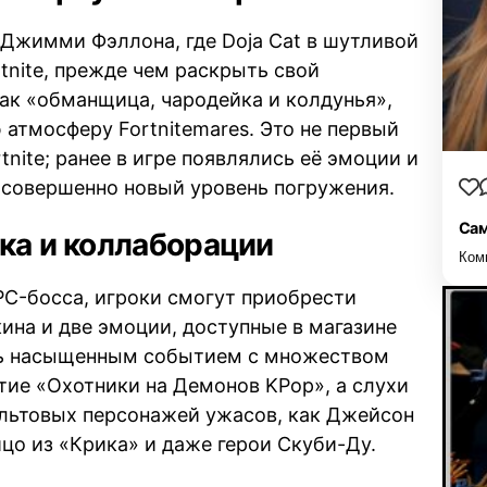
Джимми Фэллона, где Doja Cat в шутливой
tnite, прежде чем раскрыть свой
ак «обманщица, чародейка и колдунья»,
 атмосферу Fortnitemares. Это не первый
rtnite; ранее в игре появлялись её эмоции и
 совершенно новый уровень погружения.
Сам
ка и коллаборации
Ком
PC-босса, игроки смогут приобрести
ина и две эмоции, доступные в магазине
быть насыщенным событием с множеством
тие «Охотники на Демонов KPop», а слухи
ультовых персонажей ужасов, как Джейсон
цо из «Крика» и даже герои Скуби-Ду.