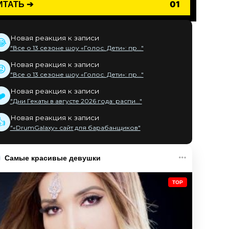
ИТАТЬ ➔
01
Новая реакция к записи
😂
"Все о 13 сезоне шоу «Голос. Дети»: пр..."
Новая реакция к записи
😡
"Все о 13 сезоне шоу «Голос. Дети»: пр..."
Новая реакция к записи
❤️
"Дни Гекаты в августе 2026 года: распи..."
Новая реакция к записи
👍
"«DrumGalaxy» сайт для барабанщиков"
Самые красивые девушки
TOP