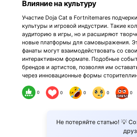
Влияние на культуру
Участие Doja Cat в Fortnitemares подчер
культуры и игровой индустрии. Такие ко
аудиторию в игры, но и расширяют творч
новые платформы для самовыражения. Эт
фанаты могут взаимодействовать со сво
интерактивном формате. Подобные собы
брендов и артистов, позволяя им остава
через инновационные формы сторителлин
0
0
0
0
0
Не потеряйте статью! 💡 С
друз