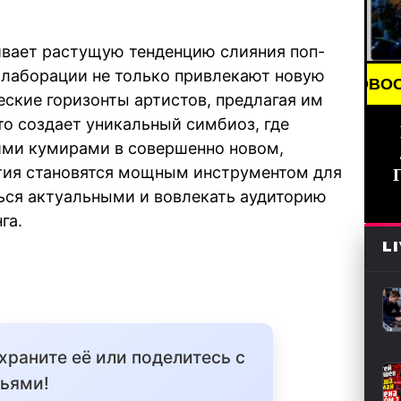
кивает растущую тенденцию слияния поп-
ллаборации не только привлекают новую
BREAKING NEWS /// НОВОСТИ (СМИ) ///
еские горизонты артистов, предлагая им
о создает уникальный симбиоз, где
ими кумирами в совершенно новом,
тия становятся мощным инструментом для
ться актуальными и вовлекать аудиторию
га.
L
охраните её или поделитесь с
ьями!