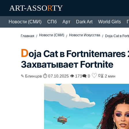
ART-ASSO
R
TY
Новости (СМИ)
СПб
Арт
Dark Art
World Girls
Новости (СМИ)
Новости Искусства
Главная
Doja Cat в For
D
oja Cat в Fortnitemare
Захватывает Fortnite
♡
0
✎ Блинцов ⏱ 07.10.2025 👁 173
🗨 0
⏳ 2 мин