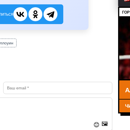
ГОР
литься
ллоуин
А
Ч
🖼️
😊