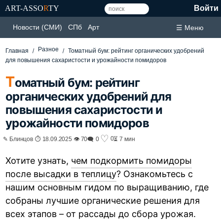
ART-ASSO
R
TY
Войти
Новости (СМИ)
СПб
Арт
☰ Меню
Разное
Главная
Томатный бум: рейтинг органических удобрений
для повышения сахаристости и урожайности помидоров
Т
оматный бум: рейтинг
органических удобрений для
повышения сахаристости и
урожайности помидоров
♡
0
✎ Блинцов ⏱ 18.09.2025 👁 70
🗨 0
⏳ 7 мин
Хотите узнать,
чем подкормить помидоры
после высадки в теплицу
? Ознакомьтесь с
нашим основным гидом по выращиванию, где
собраны лучшие органические решения для
всех этапов – от рассады до сбора урожая.