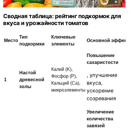
Сводная таблица: рейтинг подкормок для
вкуса и урожайности томатов
Тип
Ключевые
Место
Основной эффек
подкормки
элементы
Повышение
сахаристости
Калий (K),
Настой
, улучшение
Фосфор (P),
1
древесной
вкуса,
Кальций (Ca),
золы
микроэлементы
ускорение
созревания
Увеличение
количества
завязей