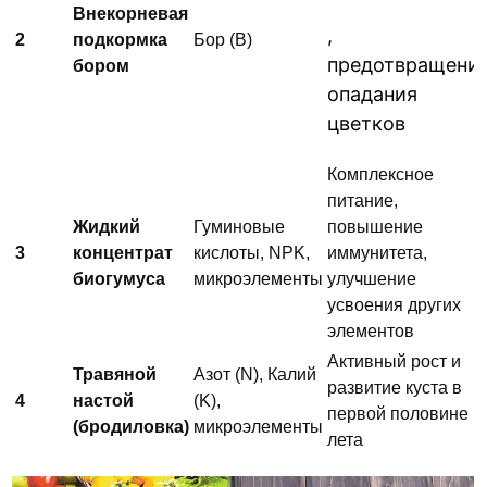
Внекорневая
,
2
подкормка
Бор (B)
предотвращени
бором
опадания
цветков
Комплексное
питание,
Жидкий
Гуминовые
повышение
3
концентрат
кислоты, NPK,
иммунитета,
биогумуса
микроэлементы
улучшение
усвоения других
элементов
Активный рост и
Травяной
Азот (N), Калий
развитие куста в
4
настой
(K),
первой половине
(бродиловка)
микроэлементы
лета