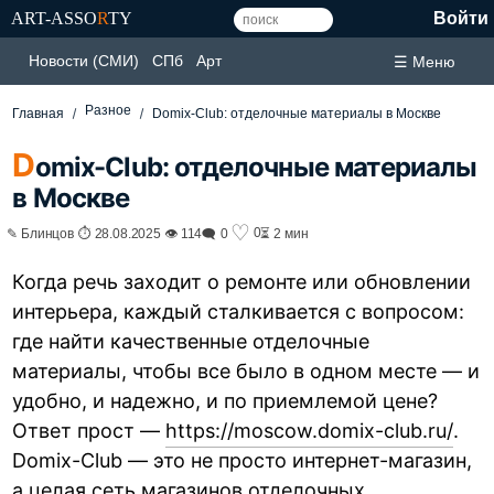
ART-ASSO
R
TY
Войти
Новости (СМИ)
СПб
Арт
☰ Меню
Разное
Главная
Domix-Club: отделочные материалы в Москве
D
omix-Club: отделочные материалы
в Москве
♡
0
✎ Блинцов ⏱ 28.08.2025 👁 114
🗨 0
⏳ 2 мин
Когда речь заходит о ремонте или обновлении
интерьера, каждый сталкивается с вопросом:
где найти качественные отделочные
материалы, чтобы все было в одном месте — и
удобно, и надежно, и по приемлемой цене?
Ответ прост —
https://moscow.domix-club.ru/
.
Domix-Club — это не просто интернет-магазин,
а целая сеть магазинов отделочных