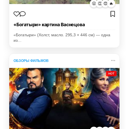
😮
👏
😍
🔥
«Богатыри» картина Васнецова
«Богатыри» (Холст, масло. 295,3 × 446 см) — одна
из…
ОБЗОРЫ ФИЛЬМОВ
HOT