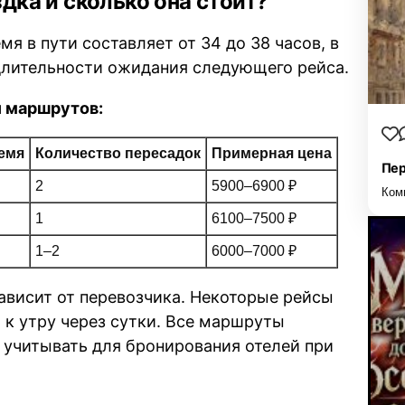
дка и сколько она стоит?
 в пути составляет от 34 до 38 часов, в
длительности ожидания следующего рейса.
 маршрутов:
емя
Количество пересадок
Примерная цена
Пер
2
5900–6900 ₽
Ком
1
6100–7500 ₽
1–2
6000–7000 ₽
ависит от перевозчика. Некоторые рейсы
 к утру через сутки. Все маршруты
о учитывать для бронирования отелей при