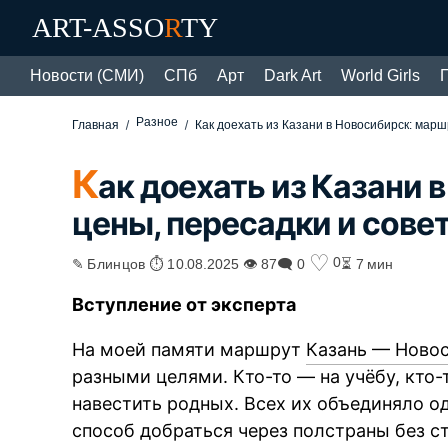
ART-ASSO
R
TY
Новости (СМИ)
СПб
Арт
Dark Art
World Girls
Разное
Главная
Как доехать из Казани в Новосибирск: марш
К
ак доехать из Казани 
цены, пересадки и сове
♡
0
✎ Блинцов ⏱ 10.08.2025 👁 87
🗨 0
⏳ 7 мин
Вступление от эксперта
На моей памяти маршрут
Казань — Ново
разными целями. Кто-то — на учёбу, кто-
навестить родных. Всех их объединяло о
способ добраться через полстраны без с