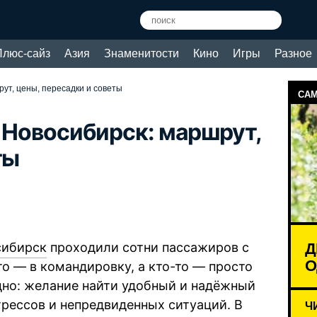
Плюс-сайз
Азия
Знаменитости
Кино
Игры
Разное
рут, цены, пересадки и советы
САМ
в Новосибирск: маршрут,
ты
Д
сибирск
проходили сотни пассажиров с
О
то — в командировку, а кто-то — просто
дно: желание найти удобный и надёжный
трессов и непредвиденных ситуаций. В
Ч