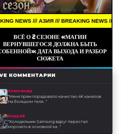
S /// АЗИЯ /// BREAKING NEWS /// АЗИЯ ///
ВСЁ О 2 СЕЗОНЕ «МАГИИ
ВЕРНУВШЕГОСЯ ДОЛЖНА БЫТЬ
СОБЕННОЙ»: ДАТА ВЫХОДА И РАЗБОР
СЮЖЕТА
IVE КОММЕНТАРИИ
Александр
"
Меня прям порадовало качество 4K каналов.
На большом тели...
"
Андрей
"
Холодильник Samsung вдруг перестал
морозить в основной ка...
"