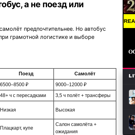
бус, а не поезд или
BREAKING NEW
 самолёт предпочтительнее. Но автобус
при грамотной логистике и выборе
О
Поезд
Самолёт
L
6500–8500 ₽
9000–12000 ₽
48+ ч с пересадками
3,5 ч полёт + трансферы
Низкая
Высокая
Салон самолёта +
Плацкарт, купе
ожидания