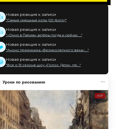
Новая реакция к записи
👍
"Самые смешные коты (20 фото)"
Новая реакция к записи
👍
"«Окно в Париж» актёры тогда и сейчас ..."
Новая реакция к записи
❤️
"Анонс преемника «Великолепного века»:..."
Новая реакция к записи
😂
"Все о 13 сезоне шоу «Голос. Дети»: пр..."
Уроки по рисованию
TOP