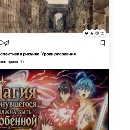
❤️
🔥
😮
👏
спектива в рисунке. Уроки рисования
ментариев:
17