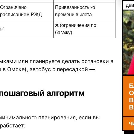
ДЕВ
Ограничено
Привязанность ко
расписанием РЖД
времени вылета
❌ (ограничения по
✅
багажу)
мками или планируете делать остановки в
 в Омске), автобус с пересадкой —
Б
О
 пошаговый алгоритм
В
В
минимального планирования, если вы
Ч
 работает: