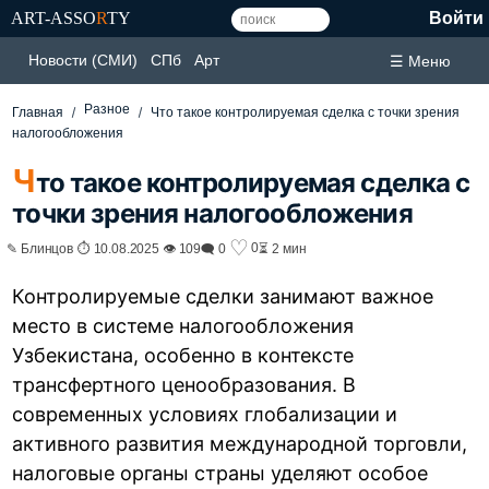
ART-ASSO
R
TY
Войти
Новости (СМИ)
СПб
Арт
☰ Меню
Разное
Главная
Что такое контролируемая сделка с точки зрения
налогообложения
Ч
то такое контролируемая сделка с
точки зрения налогообложения
♡
0
✎ Блинцов ⏱ 10.08.2025 👁 109
🗨 0
⏳ 2 мин
Контролируемые сделки занимают важное
место в системе налогообложения
Узбекистана, особенно в контексте
трансфертного ценообразования. В
современных условиях глобализации и
активного развития международной торговли,
налоговые органы страны уделяют особое