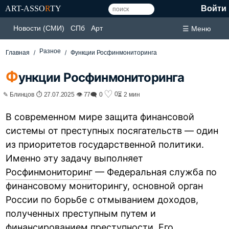
ART-ASSO
R
TY
Войти
Новости (СМИ)
СПб
Арт
☰ Меню
Разное
Главная
Функции Росфинмониторинга
Ф
ункции Росфинмониторинга
♡
0
✎ Блинцов ⏱ 27.07.2025 👁 77
🗨 0
⏳ 2 мин
В современном мире защита финансовой
системы от преступных посягательств — один
из приоритетов государственной политики.
Именно эту задачу выполняет
Росфинмониторинг
— Федеральная служба по
финансовому мониторингу, основной орган
России по борьбе с отмыванием доходов,
полученных преступным путем и
финансированием преступности. Его