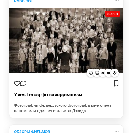
DARK ART
SUPER
😮
👏
🔥
❤️
🌟
Yves Lecoq фотосюрреализм
Фотографии французского фотографа мне очень
напомнили один из фильмов Дэвида…
ОБЗОРЫ ФИЛЬМОВ