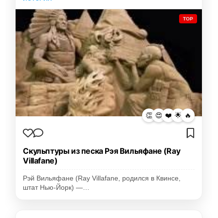
TOP
👏
😍
❤️
🌟
🔥
Скульптуры из песка Рэя Вильяфане (Ray
Villafane)
Рэй Вильяфане (Ray Villafane, родился в Квинсе,
штат Нью-Йорк) —…