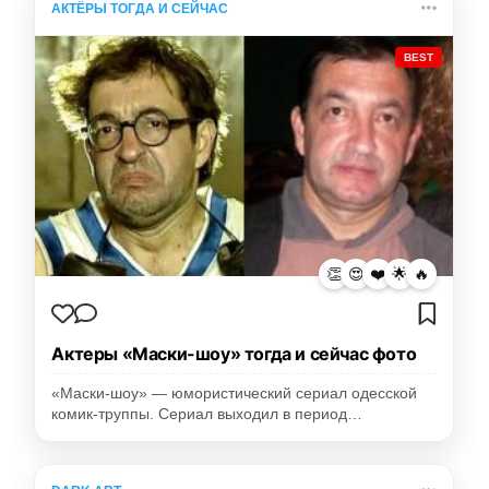
АКТЁРЫ ТОГДА И СЕЙЧАС
BEST
👏
😍
❤️
🌟
🔥
Актеры «Маски-шоу» тогда и сейчас фото
«Маски-шоу» — юмористический сериал одесской
комик-труппы. Сериал выходил в период…