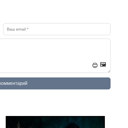
🖼️
😊
 комментарий