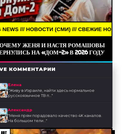
ОСТИ (СМИ) /// СВЕЖИЕ НОВОСТИ /// BREAKING N
ОЧЕМУ ЖЕНЯ И НАСТЯ РОМАШОВЫ
ЕРНУЛИСЬ НА «ДОМ-2» В 2026 ГОДУ
IVE КОММЕНТАРИИ
Елена
"
Живу в Израиле, найти здесь нормальное
русскоязычное ТВ п...
"
Александр
"
Меня прям порадовало качество 4K каналов.
На большом тели...
"
 ART