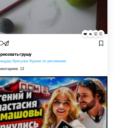
❤️
🔥
😮
👏
 рисовать грушу
рандаш #рисунки #уроки по рисованию
ментариев:
13