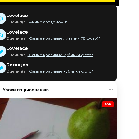
Lovelace
👍
Оценил(а)
"Аниме арт демоны"
Lovelace
👍
Оценил(а)
"Самые красивые ливанки (18 фото)"
Lovelace
❤️
Оценил(а)
"Самые красивые кубинки фото"
Блинцов
❤️
Оценил(а)
"Самые красивые кубинки фото"
Уроки по рисованию
TOP