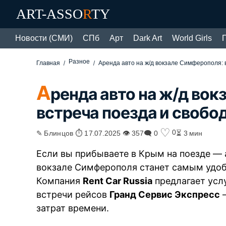
ART-ASSO
R
TY
Новости (СМИ)
СПб
Арт
Dark Art
World Girls
Разное
Главная
Аренда авто на ж/д вокзале Симферополя:
А
ренда авто на ж/д во
встреча поезда и своб
♡
0
✎ Блинцов ⏱ 17.07.2025 👁 357
🗨 0
⏳ 3 мин
Если вы прибываете в Крым на поезде —
вокзале Симферополя станет самым удоб
Компания
Rent Car Russia
предлагает услу
встречи рейсов
Гранд Сервис Экспресс
—
затрат времени.