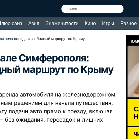
Плюс-сайз
Азия
Знаменитости
Кино
Игры
Разное
 встреча поезда и свободный маршрут по Крыму
ЮМО
кзале Симферополя:
одный маршрут по Крыму
 аренда автомобиля на железнодорожном
ным решением для начала путешествия.
С
гу подачи авто прямо к поезду, включая
Н
 без ожидания, пересадок и лишних
Ч