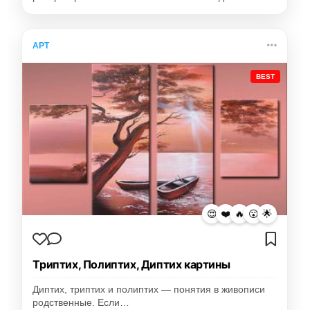
АРТ
BEST
😍
❤️
🔥
😮
🌟
Триптих, Полиптих, Диптих картины
Диптих, триптих и полиптих — понятия в живописи
родственные. Если…