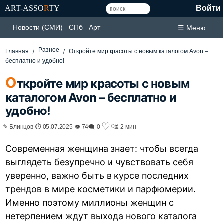
ART-ASSO
R
TY
Войти
Новости (СМИ)
СПб
Арт
☰ Меню
Разное
Главная
Откройте мир красоты с новым каталогом Avon –
бесплатно и удобно!
О
ткройте мир красоты с новым
каталогом Avon – бесплатно и
удобно!
♡
0
✎ Блинцов ⏱ 05.07.2025 👁 74
🗨 0
⏳ 2 мин
Современная женщина знает: чтобы всегда
выглядеть безупречно и чувствовать себя
уверенно, важно быть в курсе последних
трендов в мире косметики и парфюмерии.
Именно поэтому миллионы женщин с
нетерпением ждут выхода нового каталога