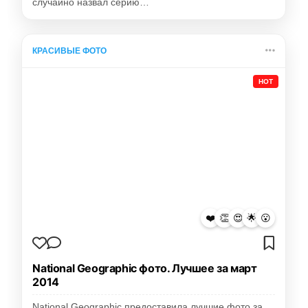
случайно назвал серию…
КРАСИВЫЕ ФОТО
HOT
❤️
👏
😍
🌟
😮
National Geographic фото. Лучшее за март
2014
National Geographic предоставила лучшие фото за