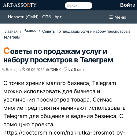
ART-ASSO
R
TY
Войти
Новости (СМИ)
СПб
Арт
☰ Меню
Разное
Главная
Советы по продажам услуг и набору просмотров в
Телеграм
С
оветы по продажам услуг и
набору просмотров в Телеграм
♡
0
✎ Блинцов ⏱ 06.06.2025 👁 73
🗨 0
⏳ 5 мин
С точки зрения малого бизнеса, Telegram
можно использовать для бизнеса и
увеличения просмотров товара. Сейчас
многие предприятия начинают использовать
Telegram для общения и ведения бизнеса. С
помощью проекта
https://doctorsmm.com/nakrutka-prosmotrov-