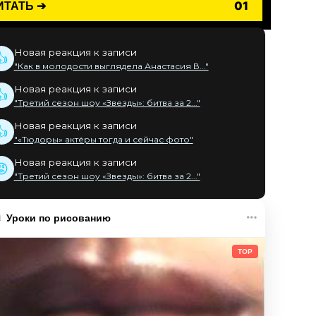
ИТАТЬ ➔
01
Новая реакция к записи
👍
"Как в молодости выглядела Анастасия В..."
Новая реакция к записи
👍
"Третий сезон шоу «Звезды»: битва за 2..."
Новая реакция к записи
👍
"«Тюдоры» актёры тогда и сейчас фото"
Новая реакция к записи
😡
"Третий сезон шоу «Звезды»: битва за 2..."
Уроки по рисованию
TOP