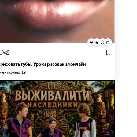
❤️
🔥
😮
👏
 рисовать губы. Уроки рисования онлайн
ментариев:
19