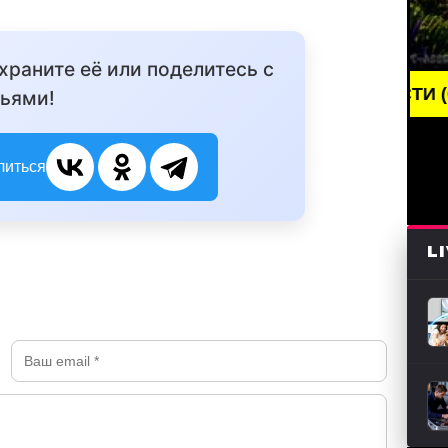
охраните её или поделитесь с
BREAKING NEWS /// НОВОСТИ (СМИ) /// СВ
ьями!
литься
L