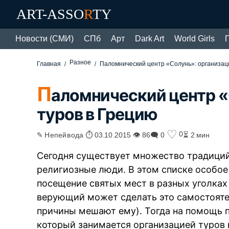
ART-ASSO
R
TY
Новости (СМИ)
СПб
Арт
Dark Art
World Girls
Разное
Главная
Паломнический центр «Солунь»: организац
П
аломнический центр «
туров в Грецию
♡
0
✎ Непейвода ⏱ 03.10.2015 👁 86
🗨 0
⏳ 2 мин
Сегодня существует множество традиций
религиозные люди. В этом списке особое 
посещение святых мест в разных уголках
верующий может сделать это самостоятел
причины мешают ему). Тогда на помощь 
который занимается организацией туров 