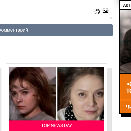
АКТ
🖼️
😊
 комментарий
«
Т
Ч
TOP NEWS DAY