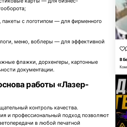
стиковые карты — для бизнес-
тооборота;
а, пакеты с логотипом — для фирменного
алоги, меню, воблеры — для эффективной
В Б
ажные флажки, дорхенгеры, картонные
Ком
ьности документации.
основа работы «Лазер-
щательный контроль качества.
ия и профессиональный подход позволяют
ветопередачи в любой печатной