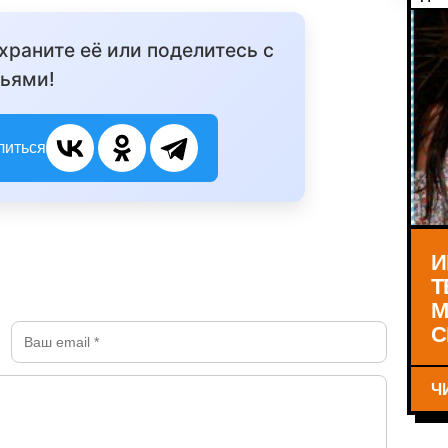
охраните её или поделитесь с
ьями!
литься
И
Т
М
С
Ч