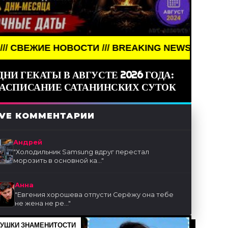
ОВОСТИ /// BREAKING NEWS /// НОВОСТИ (СМИ) /
ДНИ ГЕКАТЫ В АВГУСТЕ 2026 ГОДА:
РАСПИСАНИЕ САТАНИНСКИХ СУТОК
IVE КОММЕНТАРИИ
Андрей
"
Холодильник Samsung вдруг перестал
морозить в основной ка...
"
Анна
"
Евгения хорошева отпусти Серёжу она тебе
не жена не ре...
"
УШКИ ЗНАМЕНИТОСТИ