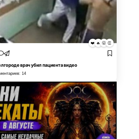
❤️
🔥
😮
👏
елгороде врач убил пациента видео
ментариев:
14