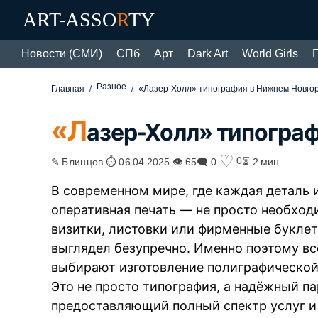
ART-ASSO
R
TY
Новости (СМИ)
СПб
Арт
Dark Art
World Girls
Разное
Главная
«Лазер-Холл» типография в Нижнем Новго
«Л
азер-Холл» типогра
♡
0
✎ Блинцов ⏱ 06.04.2025 👁 65
🗨 0
⏳ 2 мин
В современном мире, где каждая деталь и
оперативная печать — не просто необход
визитки, листовки или фирменные букле
выглядел безупречно. Именно поэтому в
выбирают
изготовление полиграфическо
Это не просто типография, а надёжный п
предоставляющий полный спектр услуг и