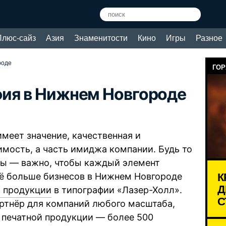
Плюс-сайз
Азия
Знаменитости
Кино
Игры
Разное
роде
ГОР
фия в Нижнем Новгороде
меет значение, качественная и
имость, а часть имиджа компании. Будь то
ты — важно, чтобы каждый элемент
К
сё больше бизнесов в Нижнем Новгороде
Д
й продукции
в типографии «Лазер-Холл».
С
артнёр для компаний любого масштаба,
 печатной продукции — более 500