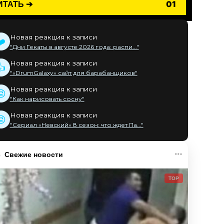
ИТАТЬ ➔
01
Новая реакция к записи
❤️
"Дни Гекаты в августе 2026 года: распи..."
Новая реакция к записи
👍
"«DrumGalaxy» сайт для барабанщиков"
Новая реакция к записи
😡
"Как нарисовать сосну"
Новая реакция к записи
😡
"Сериал «Невский» 8 сезон: что ждет Па..."
Свежие новости
TOP