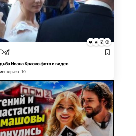
❤️
🔥
😮
👏
дьба Ивана Краско фото и видео
ментариев:
10