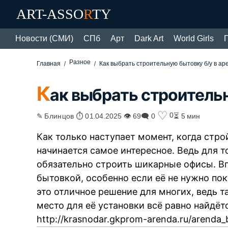
ART-ASSO
R
TY
Новости (СМИ)
СПб
Арт
Dark Art
World Girls
Разное
Главная
Как выбрать строительную бытовку б/у в ар
К
ак выбрать строительн
♡
0
✎ Блинцов ⏱ 01.04.2025 👁 69
🗨 0
⏳ 5 мин
Как только наступает момент, когда стро
начинается самое интересное. Ведь для т
обязательно строить шикарные офисы. В
бытовкой, особенно если её не нужно по
это отличное решение для многих, ведь 
место для её установки всё равно найдё
http://krasnodar.gkprom-arenda.ru/arenda_