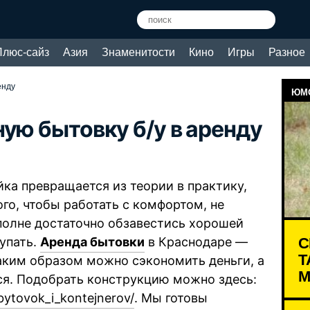
Плюс-сайз
Азия
Знаменитости
Кино
Игры
Разное
енду
ЮМО
ую бытовку б/у в аренду
йка превращается из теории в практику,
ого, чтобы работать с комфортом, не
полне достаточно обзавестись хорошей
С
купать.
Аренда бытовки
в Краснодаре —
Т
таким образом можно сэкономить деньги, а
М
тся. Подобрать конструкцию можно здесь:
bytovok_i_kontejnerov/
. Мы готовы