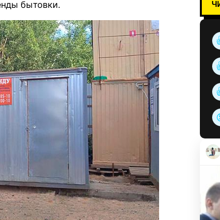
Ч
енды бытовки.