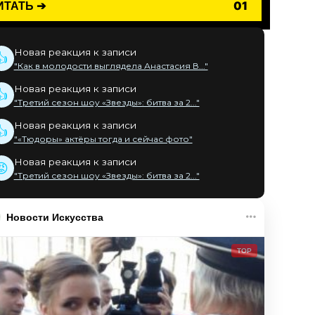
ИТАТЬ ➔
01
Новая реакция к записи
👍
"Как в молодости выглядела Анастасия В..."
Новая реакция к записи
👍
"Третий сезон шоу «Звезды»: битва за 2..."
Новая реакция к записи
👍
"«Тюдоры» актёры тогда и сейчас фото"
Новая реакция к записи
😡
"Третий сезон шоу «Звезды»: битва за 2..."
Новости Искусства
TOP