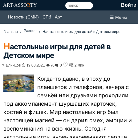
ART-ASSO
R
TY
Войти
Новости (СМИ)
СПб
Арт
☰ Меню
Разное
Главная
Настольные игры для детей в Детском мире
Н
астольные игры для детей в
Детском мире
♡
0
✎ Блинцов ⏱ 19.03.2021 👁 76
🗨 0
⏳ 2 мин
Когда-то давно, в эпоху до
планшетов и телефонов, вечера с
семьёй или друзьями проходили
под аккомпанемент шуршащих карточек,
костей и фишек. Мир настольных игр был
настоящей магией — он дарил смех, эмоции и
воспоминания на всю жизнь. Сегодня
настольные игры
вновь завоёвывают сердца