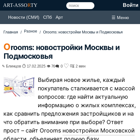
ART-ASSO
R
TY
Войти
Новости (СМИ)
СПб
Арт
☰ Меню
Разное
Главная
Orooms: новостройки Москвы и Подмосковья
O
rooms: новостройки Москвы и
Подмосковья
♡
0
✎ Блинцов ⏱ 17.02.2025 👁 76
🗨 0
⏳ 2 мин
Выбирая новое жилье, каждый
покупатель сталкивается с массой
вопросов: где найти актуальную
информацию о жилых комплексах,
как сравнить предложения застройщиков и на
что обратить внимание при выборе? Ответ
прост – сайт Orooms
новостройки Московской
области
, объединяет полную базу