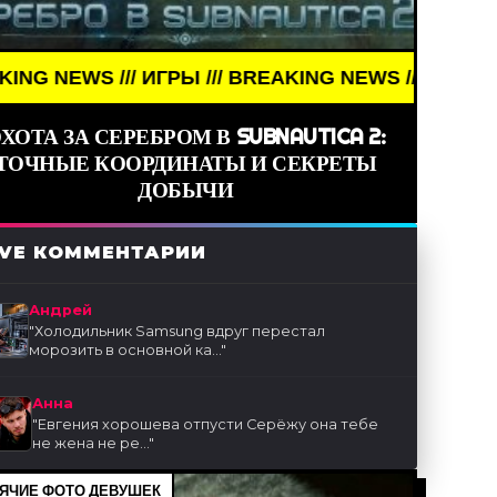
 /// ИГРЫ /// BREAKING NEWS /// ИГРЫ ///
ХОТА ЗА СЕРЕБРОМ В SUBNAUTICA 2:
ТОЧНЫЕ КООРДИНАТЫ И СЕКРЕТЫ
ДОБЫЧИ
IVE КОММЕНТАРИИ
Андрей
"
Холодильник Samsung вдруг перестал
морозить в основной ка...
"
Анна
"
Евгения хорошева отпусти Серёжу она тебе
не жена не ре...
"
ЯЧИЕ ФОТО ДЕВУШЕК