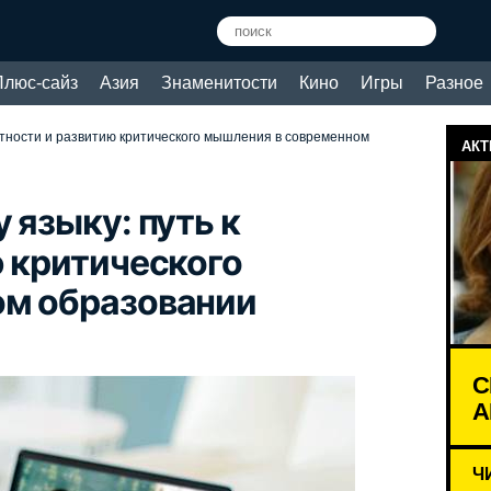
Плюс-сайз
Азия
Знаменитости
Кино
Игры
Разное
мотности и развитию критического мышления в современном
АКТ
 языку: путь к
 критического
ом образовании
С
А
Ч