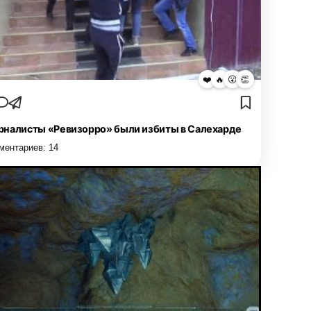
❤️
🔥
😮
👏
налисты «Ревизорро» были избиты в Салехарде
ментариев:
14