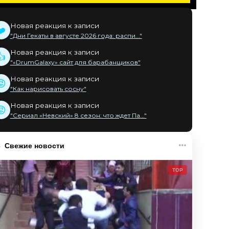
Новая реакция к записи
❤️
"Дни Гекаты в августе 2026 года: распи..."
Новая реакция к записи
👍
"«DrumGalaxy» сайт для барабанщиков"
Новая реакция к записи
😡
"Как нарисовать сосну"
Новая реакция к записи
😡
"Сериал «Невский» 8 сезон: что ждет Па..."
Свежие новости
TOP