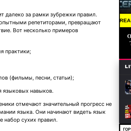
т далеко за рамки зубрежки правил.
BREAKING NEWS
 опытными репетиторами, превращают
твие. Вот несколько примеров
О
я практики;
L
ов (фильмы, песни, статьи);
я языковых навыков.
еники отмечают значительный прогресс не
имании языка. Они начинают видеть язык
е набор сухих правил.
ГОР