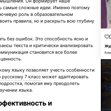
 мышления. Он формирует наше
ь самые сложные идеи. Именно поэтому
ючевую роль в образовательном
воить правила, но и раскрыть всю глубину
ть без ошибок. Это способность ясно и
ансы текста и критически анализировать
Жур
оммуникация становится все более
Ком
 ценность.
кому языку позволяет учесть особенности
о русскому 7 класс
может адаптировать
подростка, помогая ему преодолеть
зучении языка.
ффективность и