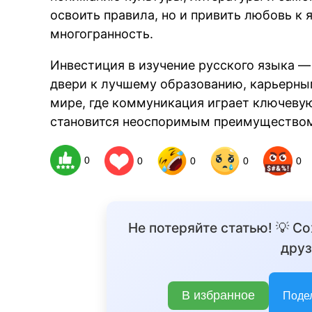
освоить правила, но и привить любовь к я
многогранность.
Инвестиция в изучение русского языка —
двери к лучшему образованию, карьерны
мире, где коммуникация играет ключевую
становится неоспоримым преимущество
0
0
0
0
0
Не потеряйте статью! 💡 С
друз
В избранное
Поде