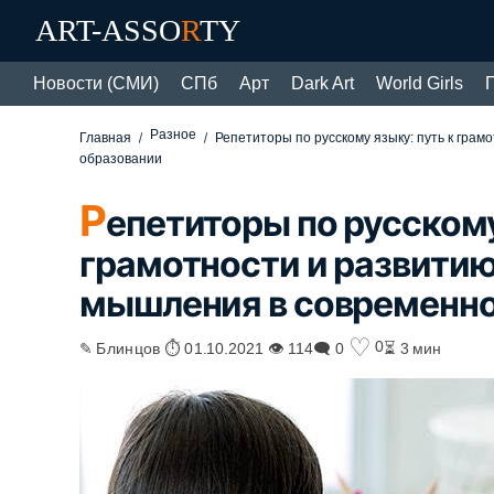
ART-ASSO
R
TY
Новости (СМИ)
СПб
Арт
Dark Art
World Girls
Разное
Главная
Репетиторы по русскому языку: путь к гра
образовании
Р
епетиторы по русскому
грамотности и развитию
мышления в современн
♡
0
✎ Блинцов ⏱ 01.10.2021 👁 114
🗨 0
⏳ 3 мин