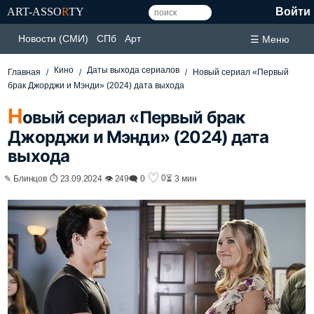
ART-ASSO
R
TY
Войти
Новости (СМИ)
СПб
Арт
☰ Меню
Кино
Даты выхода сериалов
Главная
Новый сериал «Первый
брак Джорджи и Мэнди» (2024) дата выхода
Н
овый сериал «Первый брак
Джорджи и Мэнди» (2024) дата
выхода
♡
0
✎ Блинцов ⏱ 23.09.2024 👁 249
🗨 0
⏳ 3 мин