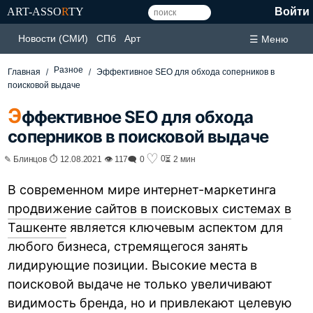
ART-ASSO
R
TY
Войти
Новости (СМИ)
СПб
Арт
☰ Меню
Разное
Главная
Эффективное SEO для обхода соперников в
поисковой выдаче
Э
ффективное SEO для обхода
соперников в поисковой выдаче
♡
0
✎ Блинцов ⏱ 12.08.2021 👁 117
🗨 0
⏳ 2 мин
В современном мире интернет-маркетинга
продвижение сайтов в поисковых системах в
Ташкенте
является ключевым аспектом для
любого бизнеса, стремящегося занять
лидирующие позиции. Высокие места в
поисковой выдаче не только увеличивают
видимость бренда, но и привлекают целевую