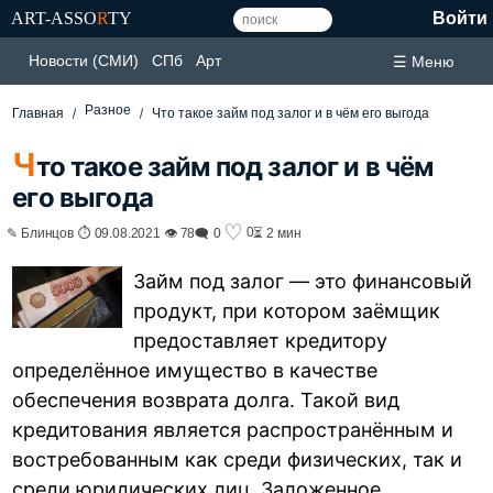
ART-ASSO
R
TY
Войти
Новости (СМИ)
СПб
Арт
☰ Меню
Разное
Главная
Что такое займ под залог и в чём его выгода
Ч
то такое займ под залог и в чём
его выгода
♡
0
✎ Блинцов ⏱ 09.08.2021 👁 78
🗨 0
⏳ 2 мин
Займ под залог — это финансовый
продукт, при котором заёмщик
предоставляет кредитору
определённое имущество в качестве
обеспечения возврата долга. Такой вид
кредитования является распространённым и
востребованным как среди физических, так и
среди юридических лиц. Заложенное