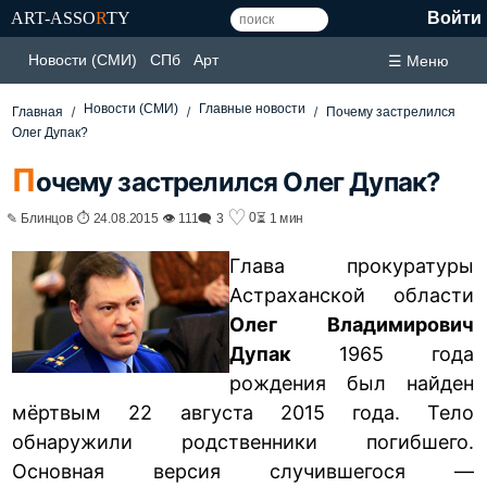
ART-ASSO
R
TY
Войти
Новости (СМИ)
СПб
Арт
☰ Меню
Новости (СМИ)
Главные новости
Главная
Почему застрелился
Олег Дупак?
П
очему застрелился Олег Дупак?
♡
0
✎ Блинцов ⏱ 24.08.2015 👁 111
🗨 3
⏳ 1 мин
Глава прокуратуры
Астраханской области
Олег Владимирович
Дупак
1965 года
рождения был найден
мёртвым 22 августа 2015 года. Тело
обнаружили родственники погибшего.
Основная версия случившегося —