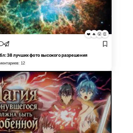
❤️
🔥
😮
👏
бл: 38 лучших фото высокого разрешения
ментариев:
12