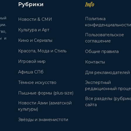
Info
Рубрики
ный
Политика
Новости & СМИ
ии.
конфиденциальност
Культура и Арт
во,
Пользовательское
ы и
Кино и Сериалы
соглашение
Красота, Мода и Стиль
Общие правила
Игровой мир
Контакты
Афиша СПб
Для рекламодателей
Тёмное искусство
Экспертный
редакционный проце
Пышные формы (plus-size)
Все разделы (рубрик
Новости Азии (азиатской
сайта
культуры)
Звёзды и знаменистоти