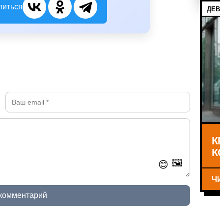
литься
ДЕВ
К
К
🖼️
😊
Ч
 комментарий