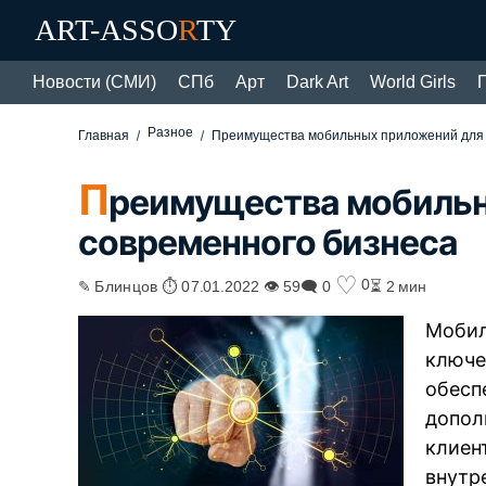
ART-ASSO
R
TY
Новости (СМИ)
СПб
Арт
Dark Art
World Girls
Разное
Главная
Преимущества мобильных приложений для 
П
реимущества мобильн
современного бизнеса
♡
0
✎ Блинцов ⏱ 07.01.2022 👁 59
🗨 0
⏳ 2 мин
Мобил
ключе
обесп
допол
клиен
внутр