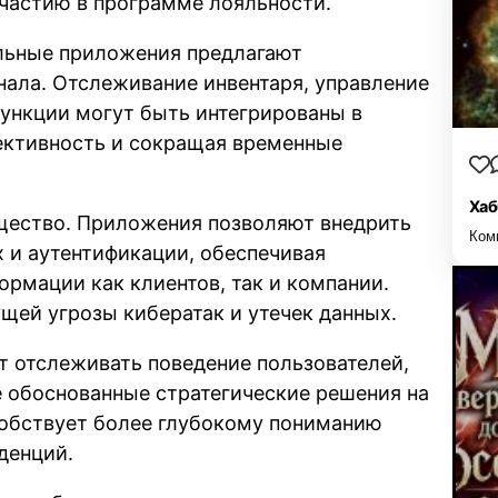
участию в программе лояльности.
льные приложения предлагают
ала. Отслеживание инвентаря, управление
функции могут быть интегрированы в
ективность и сокращая временные
Хаб
щество. Приложения позволяют внедрить
Ком
и аутентификации, обеспечивая
рмации как клиентов, так и компании.
ущей угрозы кибератак и утечек данных.
т отслеживать поведение пользователей,
е обоснованные стратегические решения на
собствует более глубокому пониманию
денций.