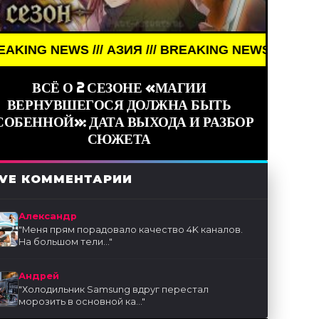
EWS /// АЗИЯ /// BREAKING NEWS /// АЗИЯ ///
ВСЁ О 2 СЕЗОНЕ «МАГИИ
ВЕРНУВШЕГОСЯ ДОЛЖНА БЫТЬ
СОБЕННОЙ»: ДАТА ВЫХОДА И РАЗБОР
СЮЖЕТА
IVE КОММЕНТАРИИ
Александр
"
Меня прям порадовало качество 4K каналов.
На большом тели...
"
Андрей
"
Холодильник Samsung вдруг перестал
морозить в основной ка...
"