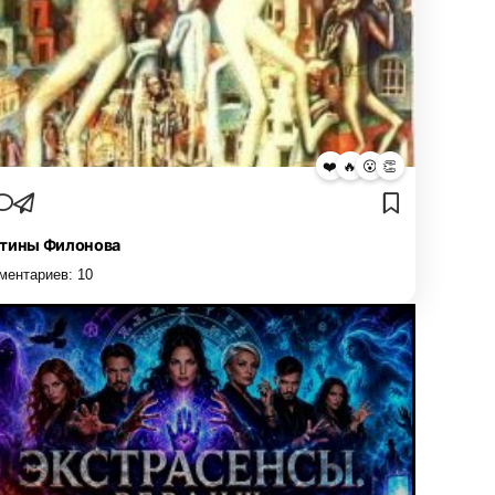
❤️
🔥
😮
👏
тины Филонова
ментариев:
10