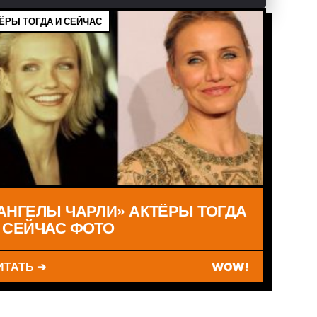
ЁРЫ ТОГДА И СЕЙЧАС
АНГЕЛЫ ЧАРЛИ» АКТЁРЫ ТОГДА
 СЕЙЧАС ФОТО
ИТАТЬ ➔
WOW!