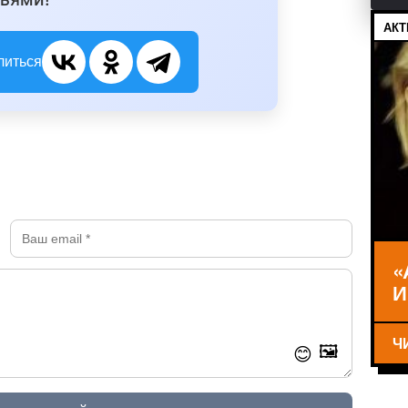
АКТ
литься
«
И
Ч
🖼️
😊