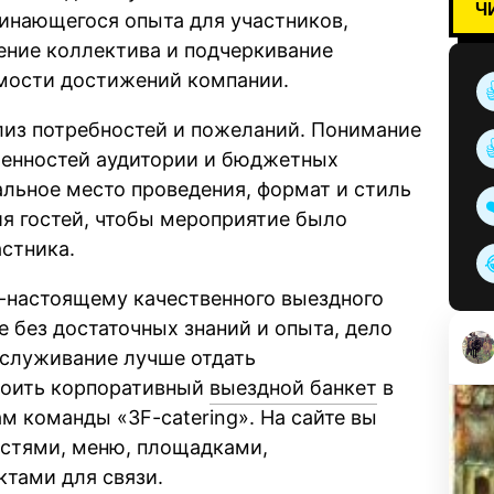
Ч
инающегося опыта для участников,
ение коллектива и подчеркивание
мости достижений компании.
из потребностей и пожеланий. Понимание
бенностей аудитории и бюджетных
льное место проведения, формат и стиль
ия гостей, чтобы мероприятие было
стника.
о-настоящему качественного выездного
 без достаточных знаний и опыта, дело
бслуживание лучше отдать
роить корпоративный
выездной банкет
в
м команды «3F-catering». На сайте вы
стями, меню, площадками,
ктами для связи.