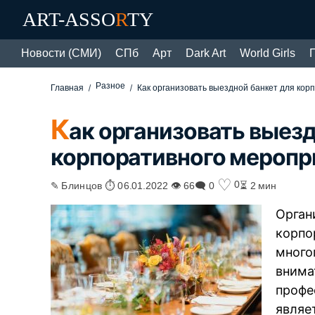
ART-ASSO
R
TY
Новости (СМИ)
СПб
Арт
Dark Art
World Girls
Разное
Главная
Как организовать выездной банкет для кор
К
ак организовать выезд
корпоративного меропр
♡
0
✎ Блинцов ⏱ 06.01.2022 👁 66
🗨 0
⏳ 2 мин
Орган
корпо
много
внима
профе
являе