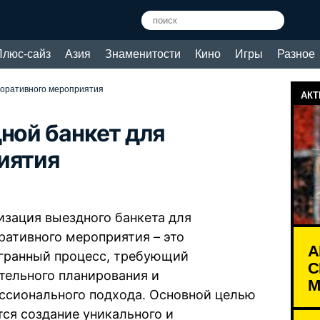
Плюс-сайз
Азия
Знаменитости
Кино
Игры
Разное
поративного мероприятия
АКТ
ной банкет для
иятия
изация выездного банкета для
ративного мероприятия – это
А
гранный процесс, требующий
С
тельного планирования и
М
ссионального подхода. Основной целью
тся создание уникального и