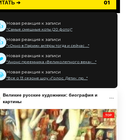
ИТАТЬ ➔
01
Новая реакция к записи
👍
"Самые смешные коты (20 фото)"
Новая реакция к записи
👍
"«Окно в Париж» актёры тогда и сейчас ..."
Новая реакция к записи
❤️
"Анонс преемника «Великолепного века»:..."
Новая реакция к записи
😂
"Все о 13 сезоне шоу «Голос. Дети»: пр..."
Великие русские художники: биография и
картины
TOP