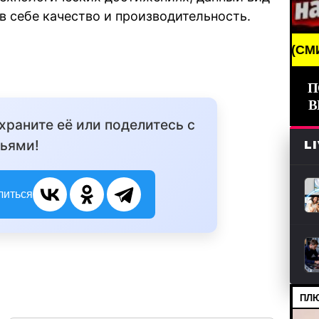
в себе качество и производительность.
BREAKING NEWS /// НОВОСТИ (СМИ) /// СВЕЖИ
П
В
охраните её или поделитесь с
ьями!
L
литься
ПЛЮ