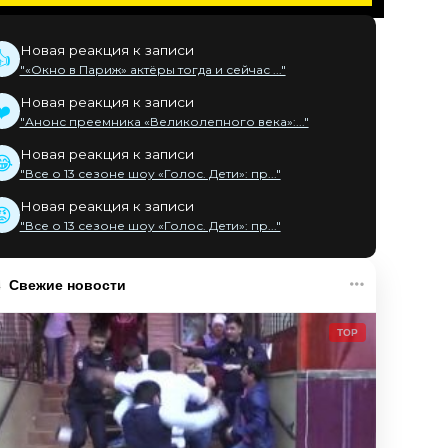
Новая реакция к записи
👍
"«Окно в Париж» актёры тогда и сейчас ..."
Новая реакция к записи
❤️
"Анонс преемника «Великолепного века»:..."
Новая реакция к записи
😂
"Все о 13 сезоне шоу «Голос. Дети»: пр..."
Новая реакция к записи
😡
"Все о 13 сезоне шоу «Голос. Дети»: пр..."
Свежие новости
TOP