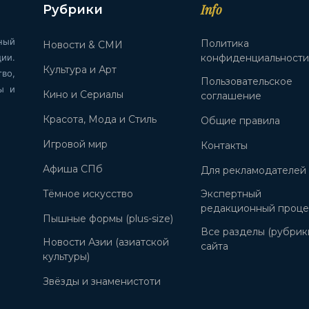
Info
Рубрики
ный
Политика
Новости & СМИ
ии.
конфиденциальност
Культура и Арт
во,
Пользовательское
ы и
Кино и Сериалы
соглашение
Красота, Мода и Стиль
Общие правила
Игровой мир
Контакты
Афиша СПб
Для рекламодателей
Тёмное искусство
Экспертный
редакционный проце
Пышные формы (plus-size)
Все разделы (рубрик
Новости Азии (азиатской
сайта
культуры)
Звёзды и знаменистоти