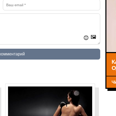
🖼️
😊
 комментарий
К
О
Ч