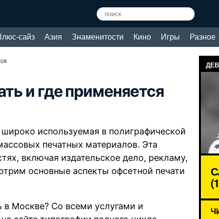
Плюс-сайз
Азия
Знаменитости
Кино
Игры
Разное
тся
ДЕВ
ать и где применяется
и, широко используемая в полиграфической
массовых печатных материалов. Эта
тях, включая издательское дело, рекламу,
С
мотрим основные аспекты офсетной печати
(
ь в Москве? Со всеми услугами и
Ч