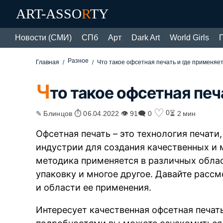
ART-ASSO
R
TY
Новости (СМИ)
СПб
Арт
Dark Art
World Girls
Разное
Главная
Что такое офсетная печать и где применяе
Ч
то такое офсетная печ
♡
0
✎ Блинцов ⏱ 06.04.2022 👁 91
🗨 0
⏳ 2 мин
Офсетная печать – это технология печат
индустрии для создания качественных и 
методика применяется в различных облас
упаковку и многое другое. Давайте расс
и области ее применения.
Интересует качественная офсетная печат