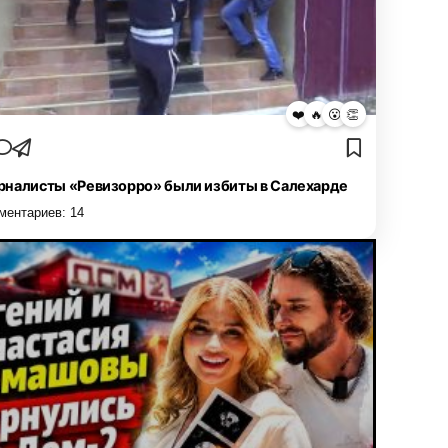
❤️
🔥
😮
👏
налисты «Ревизорро» были избиты в Салехарде
ментариев:
14