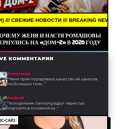
Е НОВОСТИ /// BREAKING NEWS /// НОВОСТИ (СМИ
ОЧЕМУ ЖЕНЯ И НАСТЯ РОМАШОВЫ
ЕРНУЛИСЬ НА «ДОМ-2» В 2026 ГОДУ
IVE КОММЕНТАРИИ
Александр
"
Меня прям порадовало качество 4K каналов.
На большом тели...
"
Андрей
"
Холодильник Samsung вдруг перестал
морозить в основной ка...
"
С-САЙЗ